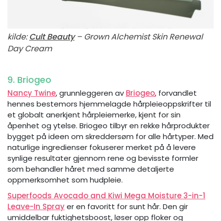
kilde:
Cult Beauty
– Grown Alchemist Skin Renewal
Day Cream
9. Briogeo
Nancy Twine
, grunnleggeren av
Briogeo
, forvandlet
hennes bestemors hjemmelagde hårpleieoppskrifter til
et globalt anerkjent hårpleiemerke, kjent for sin
åpenhet og ytelse. Briogeo tilbyr en rekke hårprodukter
bygget på ideen om skreddersøm for alle hårtyper. Med
naturlige ingredienser fokuserer merket på å levere
synlige resultater gjennom rene og bevisste formler
som behandler håret med samme detaljerte
oppmerksomhet som hudpleie.
Superfoods Avocado and Kiwi Mega Moisture 3-in-1
Leave-In Spray
er en favoritt for sunt hår. Den gir
umiddelbar fuktighetsboost, løser opp floker og