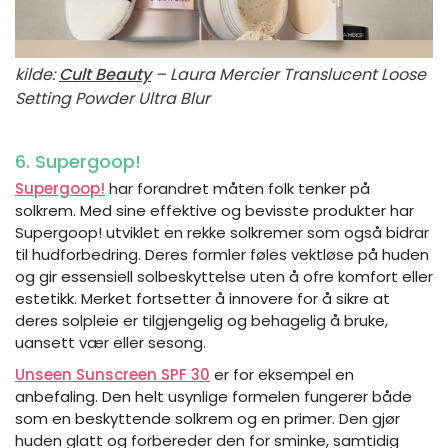
kilde:
Cult Beauty
– Laura Mercier Translucent Loose
Setting Powder Ultra Blur
6. Supergoop!
Supergoop!
har forandret måten folk tenker på
solkrem. Med sine effektive og bevisste produkter har
Supergoop! utviklet en rekke solkremer som også bidrar
til hudforbedring. Deres formler føles vektløse på huden
og gir essensiell solbeskyttelse uten å ofre komfort eller
estetikk. Merket fortsetter å innovere for å sikre at
deres solpleie er tilgjengelig og behagelig å bruke,
uansett vær eller sesong.
Unseen Sunscreen SPF 30
er for eksempel en
anbefaling. Den helt usynlige formelen fungerer både
som en beskyttende solkrem og en primer. Den gjør
huden glatt og forbereder den for sminke, samtidig