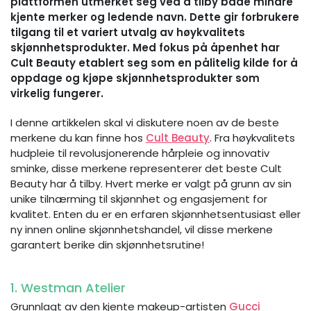
plattformen utmerket seg ved å tilby både mindre
kjente merker og ledende navn. Dette gir forbrukere
tilgang til et variert utvalg av høykvalitets
skjønnhetsprodukter. Med fokus på åpenhet har
Cult Beauty etablert seg som en pålitelig kilde for å
oppdage og kjøpe skjønnhetsprodukter som
virkelig fungerer.
I denne artikkelen skal vi diskutere noen av de beste
merkene du kan finne hos
Cult Beauty
. Fra høykvalitets
hudpleie til revolusjonerende hårpleie og innovativ
sminke, disse merkene representerer det beste Cult
Beauty har å tilby. Hvert merke er valgt på grunn av sin
unike tilnærming til skjønnhet og engasjement for
kvalitet. Enten du er en erfaren skjønnhetsentusiast eller
ny innen online skjønnhetshandel, vil disse merkene
garantert berike din skjønnhetsrutine!
1. Westman Atelier
Grunnlagt av den kjente makeup-artisten
Gucci