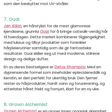
som den beskytter mot UV-stråler.
7. Ouai
Jen Atkin
, en hårstylist for de mest glamorøse
kjendisene, grunnla
Ouai
for å bringe catwalk-verdig hår
til hverdagen. Dette merket kombinerer tilgjengelighet
med luksus og tilbyr produkter som forenkler
hårpleierutiner samtidig som de gir fantastiske
resultater. Ouai skiller seg ut med moderne, stilrene
design og deilige dufter.
En av deres bestselgere er
Detox Shampoo
. Med en
dyprensende formel som inneholder eplecidereddik og
keratin, er den perfekt for ukentlig bruk. Den fjerner
rester av hårprodukter, hardt vann og forurensning, og
etterlater håret friskt og fornyet, klart for en ny uke.
8. Grown Alchemist
Grown Alchemist
er en pioner innen organisk skjønnhet