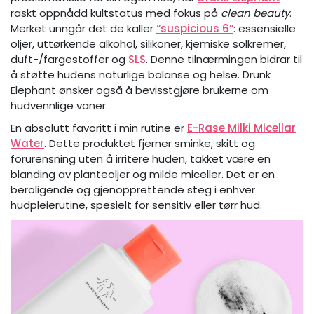
raskt oppnådd kultstatus med fokus på
clean beauty
.
Merket unngår det de kaller
“suspicious 6”
: essensielle
oljer, uttørkende alkohol, silikoner, kjemiske solkremer,
duft-/fargestoffer og
SLS
. Denne tilnærmingen bidrar til
å støtte hudens naturlige balanse og helse. Drunk
Elephant ønsker også å bevisstgjøre brukerne om
hudvennlige vaner.
En absolutt favoritt i min rutine er
E-Rase Milki Micellar
Water
. Dette produktet fjerner sminke, skitt og
forurensning uten å irritere huden, takket være en
blanding av planteoljer og milde miceller. Det er en
beroligende og gjenopprettende steg i enhver
hudpleierutine, spesielt for sensitiv eller tørr hud.