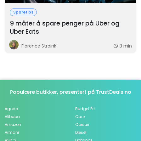
Sparetips
9 måter å spare penger på Uber og
Uber Eats
Florence Stroink
3 min
Populære butikker, presentert på TrustDeals.no
Agoda
Budget Pet
Alibaba
Care
Amazon
Corsair
Armani
Diesel
ASICS
Dominos