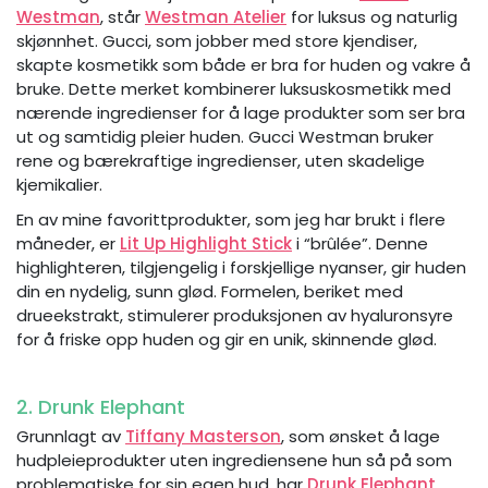
Westman
, står
Westman Atelier
for luksus og naturlig
skjønnhet. Gucci, som jobber med store kjendiser,
skapte kosmetikk som både er bra for huden og vakre å
bruke. Dette merket kombinerer luksuskosmetikk med
nærende ingredienser for å lage produkter som ser bra
ut og samtidig pleier huden. Gucci Westman bruker
rene og bærekraftige ingredienser, uten skadelige
kjemikalier.
En av mine favorittprodukter, som jeg har brukt i flere
måneder, er
Lit Up Highlight Stick
i “brûlée”. Denne
highlighteren, tilgjengelig i forskjellige nyanser, gir huden
din en nydelig, sunn glød. Formelen, beriket med
drueekstrakt, stimulerer produksjonen av hyaluronsyre
for å friske opp huden og gir en unik, skinnende glød.
2. Drunk Elephant
Grunnlagt av
Tiffany Masterson
, som ønsket å lage
hudpleieprodukter uten ingrediensene hun så på som
problematiske for sin egen hud, har
Drunk Elephant