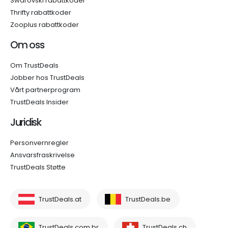
Swarovski rabattkoder
Thrifty rabattkoder
Zooplus rabattkoder
Om oss
Om TrustDeals
Jobber hos TrustDeals
Vårt partnerprogram
TrustDeals Insider
Juridisk
Personvernregler
Ansvarsfraskrivelse
TrustDeals Støtte
TrustDeals.at
TrustDeals.be
TrustDeals.com.br
TrustDeals.ch