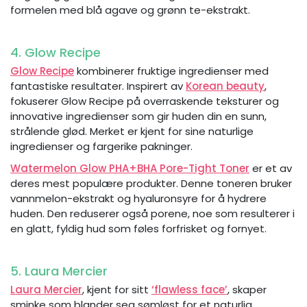
formelen med blå agave og grønn te-ekstrakt.
4. Glow Recipe
Glow Recipe
kombinerer fruktige ingredienser med
fantastiske resultater. Inspirert av
Korean beauty
,
fokuserer Glow Recipe på overraskende teksturer og
innovative ingredienser som gir huden din en sunn,
strålende glød. Merket er kjent for sine naturlige
ingredienser og fargerike pakninger.
Watermelon Glow PHA+BHA Pore-Tight Toner
er et av
deres mest populære produkter. Denne toneren bruker
vannmelon-ekstrakt og hyaluronsyre for å hydrere
huden. Den reduserer også porene, noe som resulterer i
en glatt, fyldig hud som føles forfrisket og fornyet.
5. Laura Mercier
Laura Mercier
, kjent for sitt
‘flawless face’
, skaper
sminke som blander seg sømløst for et naturlig