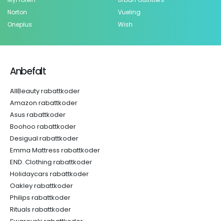
Norton
Vueling
Oneplus
Wish
Anbefalt
AllBeauty rabattkoder
Amazon rabattkoder
Asus rabattkoder
Boohoo rabattkoder
Desigual rabattkoder
Emma Mattress rabattkoder
END. Clothing rabattkoder
Holidaycars rabattkoder
Oakley rabattkoder
Philips rabattkoder
Rituals rabattkoder