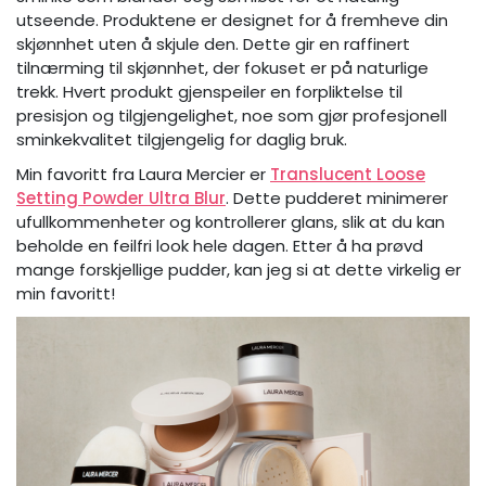
utseende. Produktene er designet for å fremheve din
skjønnhet uten å skjule den. Dette gir en raffinert
tilnærming til skjønnhet, der fokuset er på naturlige
trekk. Hvert produkt gjenspeiler en forpliktelse til
presisjon og tilgjengelighet, noe som gjør profesjonell
sminkekvalitet tilgjengelig for daglig bruk.
Min favoritt fra Laura Mercier er
Translucent Loose
Setting Powder Ultra Blur
. Dette pudderet minimerer
ufullkommenheter og kontrollerer glans, slik at du kan
beholde en feilfri look hele dagen. Etter å ha prøvd
mange forskjellige pudder, kan jeg si at dette virkelig er
min favoritt!