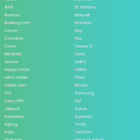
AVIS
Dr. Martens
Boohoo
easyJet
Booking.com
Emirates
Canon
Etsy
Converse
Fila
Crocs
Forever 21
KM Malta
Fossil
Airlines
GoPro
Happy Socks
FOREO
Hilton Hotels
PUMA
Hotels.com
Rituals
IHG
Samsung
Ivacy VPN
Sixt
Jetpack
Sonos
Kaspersky
Superdry
Kipling
Thrifty
Kobo
TomTom
MyProtein
Urban Outfitters