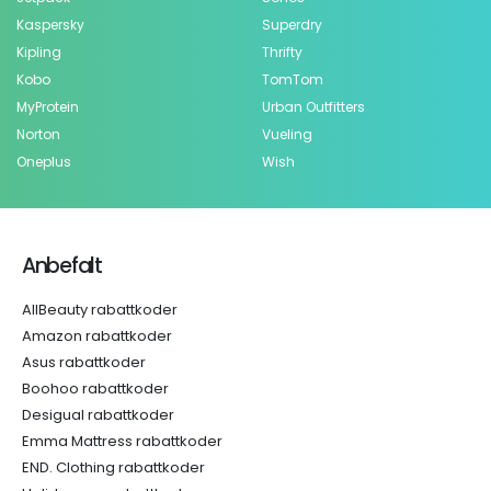
Kaspersky
Superdry
Kipling
Thrifty
Kobo
TomTom
MyProtein
Urban Outfitters
Norton
Vueling
Oneplus
Wish
Anbefalt
AllBeauty rabattkoder
Amazon rabattkoder
Asus rabattkoder
Boohoo rabattkoder
Desigual rabattkoder
Emma Mattress rabattkoder
END. Clothing rabattkoder