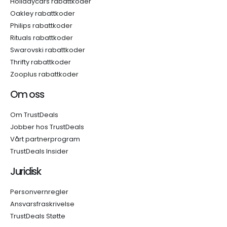
Holidaycars rabattkoder
Oakley rabattkoder
Philips rabattkoder
Rituals rabattkoder
Swarovski rabattkoder
Thrifty rabattkoder
Zooplus rabattkoder
Om oss
Om TrustDeals
Jobber hos TrustDeals
Vårt partnerprogram
TrustDeals Insider
Juridisk
Personvernregler
Ansvarsfraskrivelse
TrustDeals Støtte