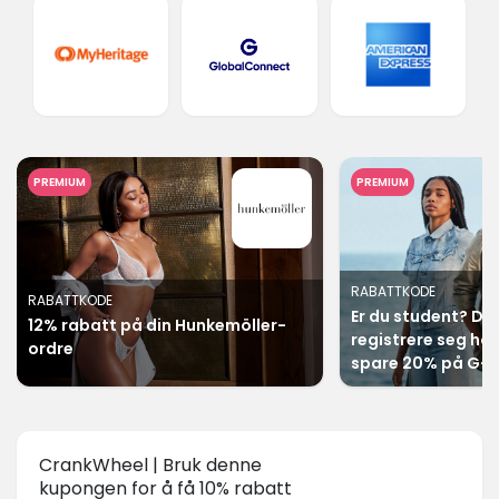
PREMIUM
PREMIUM
RABATTKODE
RABATTKODE
Er du student? Da 
12% rabatt på din Hunkemöller-
registrere seg ho
ordre
spare 20% på G-S
CrankWheel | Bruk denne
kupongen for å få 10% rabatt