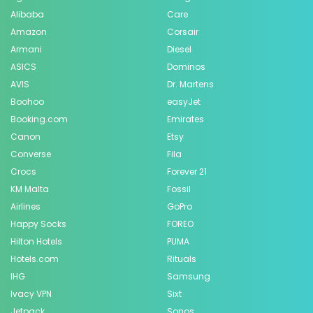
Alibaba
Care
Amazon
Corsair
Armani
Diesel
ASICS
Dominos
AVIS
Dr. Martens
Boohoo
easyJet
Booking.com
Emirates
Canon
Etsy
Converse
Fila
Crocs
Forever 21
KM Malta
Fossil
Airlines
GoPro
Happy Socks
FOREO
Hilton Hotels
PUMA
Hotels.com
Rituals
IHG
Samsung
Ivacy VPN
Sixt
Jetpack
Sonos