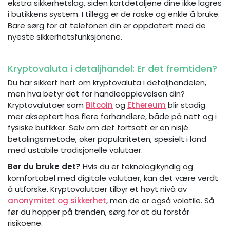
ekstra sikkerhetslag, siden kortdetaljene dine ikke lagres
i butikkens system. I tillegg er de raske og enkle å bruke.
Bare sørg for at telefonen din er oppdatert med de
nyeste sikkerhetsfunksjonene.
Kryptovaluta i detaljhandel: Er det fremtiden?
Du har sikkert hørt om kryptovaluta i detaljhandelen,
men hva betyr det for handleopplevelsen din?
Kryptovalutaer som
Bitcoin
og
Ethereum
blir stadig
mer akseptert hos flere forhandlere, både på nett og i
fysiske butikker. Selv om det fortsatt er en nisjé
betalingsmetode, øker populariteten, spesielt i land
med ustabile tradisjonelle valutaer.
Bør du bruke det?
Hvis du er teknologikyndig og
komfortabel med digitale valutaer, kan det være verdt
å utforske. Kryptovalutaer tilbyr et høyt nivå av
anonymitet og sikkerhet
, men de er også volatile. Så
før du hopper på trenden, sørg for at du forstår
risikoene.