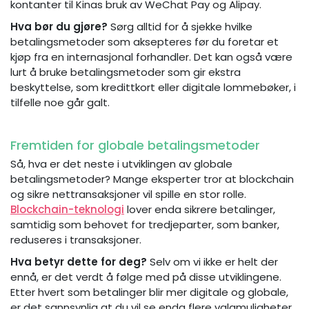
kontanter til Kinas bruk av WeChat Pay og Alipay.
Hva bør du gjøre?
Sørg alltid for å sjekke hvilke
betalingsmetoder som aksepteres før du foretar et
kjøp fra en internasjonal forhandler. Det kan også være
lurt å bruke betalingsmetoder som gir ekstra
beskyttelse, som kredittkort eller digitale lommebøker, i
tilfelle noe går galt.
Fremtiden for globale betalingsmetoder
Så, hva er det neste i utviklingen av globale
betalingsmetoder? Mange eksperter tror at blockchain
og sikre nettransaksjoner vil spille en stor rolle.
Blockchain-teknologi
lover enda sikrere betalinger,
samtidig som behovet for tredjeparter, som banker,
reduseres i transaksjoner.
Hva betyr dette for deg?
Selv om vi ikke er helt der
ennå, er det verdt å følge med på disse utviklingene.
Etter hvert som betalinger blir mer digitale og globale,
er det sannsynlig at du vil se enda flere valgmuligheter