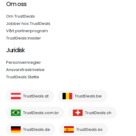
Om oss
Om TrustDeals
Jobber hos TrustDeals
Vårt partnerprogram
TrustDeals Insider
Juridisk
Personvernregler
Ansvarsfraskrivelse
TrustDeals Støtte
TrustDeals.at
TrustDeals.be
TrustDeals.com.br
TrustDeals.ch
TrustDeals.de
TrustDeals.es