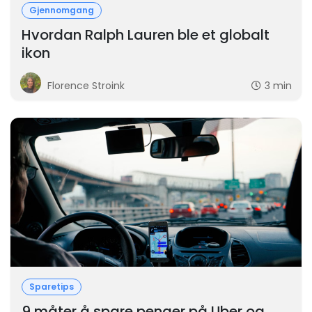
Gjennomgang
Hvordan Ralph Lauren ble et globalt
ikon
Florence Stroink
3 min
Sparetips
9 måter å spare penger på Uber og