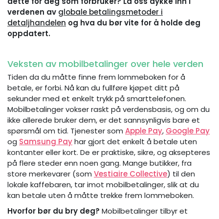
dette for deg som forbruker? La oss dykke inn i
verdenen av
globale betalingsmetoder i
detaljhandelen
og hva du bør vite for å holde deg
oppdatert.
Veksten av mobilbetalinger over hele verden
Tiden da du måtte finne frem lommeboken for å
betale, er forbi. Nå kan du fullføre kjøpet ditt på
sekunder med et enkelt trykk på smarttelefonen.
Mobilbetalinger vokser raskt på verdensbasis, og om du
ikke allerede bruker dem, er det sannsynligvis bare et
spørsmål om tid. Tjenester som
Apple Pay
,
Google Pay
og
Samsung Pay
har gjort det enkelt å betale uten
kontanter eller kort. De er praktiske, sikre, og aksepteres
på flere steder enn noen gang. Mange butikker, fra
store merkevarer (som
Vestiaire Collective
) til den
lokale kaffebaren, tar imot mobilbetalinger, slik at du
kan betale uten å måtte trekke frem lommeboken.
Hvorfor bør du bry deg?
Mobilbetalinger tilbyr et