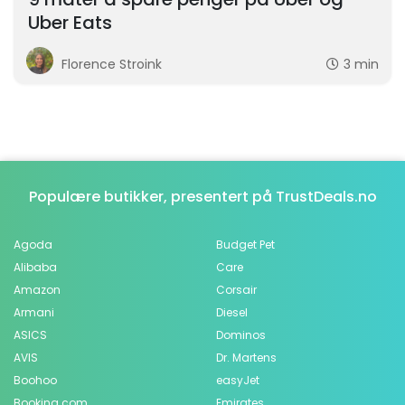
Uber Eats
Florence Stroink
3 min
Populære butikker, presentert på TrustDeals.no
Agoda
Budget Pet
Alibaba
Care
Amazon
Corsair
Armani
Diesel
ASICS
Dominos
AVIS
Dr. Martens
Boohoo
easyJet
Booking.com
Emirates