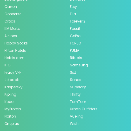
Canon
Etsy
Converse
Fila
Crocs
Forever 21
KM Malta
Fossil
Airlines
GoPro
Happy Socks
FOREO
Hilton Hotels
PUMA
Hotels.com
Rituals
IHG
Samsung
Ivacy VPN
Sixt
Jetpack
Sonos
Kaspersky
Superdry
Kipling
Thrifty
Kobo
TomTom
MyProtein
Urban Outfitters
Norton
Vueling
Oneplus
Wish