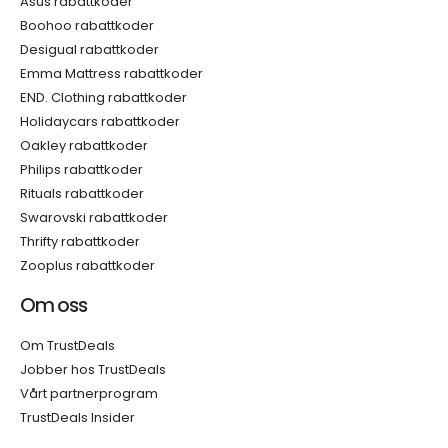
Asus rabattkoder
Boohoo rabattkoder
Desigual rabattkoder
Emma Mattress rabattkoder
END. Clothing rabattkoder
Holidaycars rabattkoder
Oakley rabattkoder
Philips rabattkoder
Rituals rabattkoder
Swarovski rabattkoder
Thrifty rabattkoder
Zooplus rabattkoder
Om oss
Om TrustDeals
Jobber hos TrustDeals
Vårt partnerprogram
TrustDeals Insider