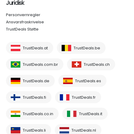
Juridisk
Personvernregler
Ansvarsfraskrivelse
TrustDeals Støtte
TrustDeals.at
TrustDeals.be
TrustDeals.com.br
TrustDeals.ch
TrustDeals.de
TrustDeals.es
TrustDeals.fi
TrustDeals.fr
TrustDeals.co.in
TrustDeals.it
TrustDeals.li
TrustDeals.nl