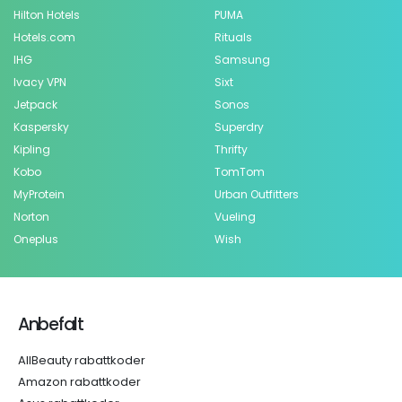
Hilton Hotels
PUMA
Hotels.com
Rituals
IHG
Samsung
Ivacy VPN
Sixt
Jetpack
Sonos
Kaspersky
Superdry
Kipling
Thrifty
Kobo
TomTom
MyProtein
Urban Outfitters
Norton
Vueling
Oneplus
Wish
Anbefalt
AllBeauty rabattkoder
Amazon rabattkoder