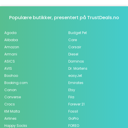
Populære butikker, presentert på TrustDeals.no
Agoda
Budget Pet
Alibaba
Care
Amazon
Corsair
Armani
Diesel
ASICS
Dominos
AVIS
Dr. Martens
Boohoo
easyJet
Booking.com
Emirates
Canon
Etsy
Converse
Fila
Crocs
Forever 21
KM Malta
Fossil
Airlines
GoPro
Happy Socks
FOREO