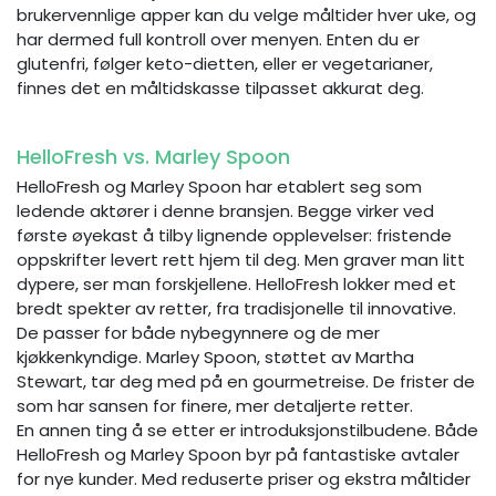
brukervennlige apper kan du velge måltider hver uke, og
har dermed full kontroll over menyen. Enten du er
glutenfri, følger keto-dietten, eller er vegetarianer,
finnes det en måltidskasse tilpasset akkurat deg.
HelloFresh vs. Marley Spoon
HelloFresh og Marley Spoon har etablert seg som
ledende aktører i denne bransjen. Begge virker ved
første øyekast å tilby lignende opplevelser: fristende
oppskrifter levert rett hjem til deg. Men graver man litt
dypere, ser man forskjellene. HelloFresh lokker med et
bredt spekter av retter, fra tradisjonelle til innovative.
De passer for både nybegynnere og de mer
kjøkkenkyndige. Marley Spoon, støttet av Martha
Stewart, tar deg med på en gourmetreise. De frister de
som har sansen for finere, mer detaljerte retter.
En annen ting å se etter er introduksjonstilbudene. Både
HelloFresh og Marley Spoon byr på fantastiske avtaler
for nye kunder. Med reduserte priser og ekstra måltider