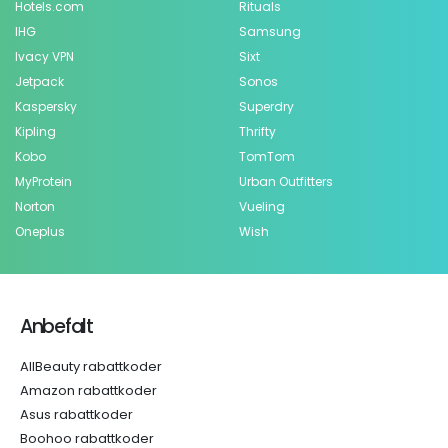
Hotels.com
Rituals
IHG
Samsung
Ivacy VPN
Sixt
Jetpack
Sonos
Kaspersky
Superdry
Kipling
Thrifty
Kobo
TomTom
MyProtein
Urban Outfitters
Norton
Vueling
Oneplus
Wish
Anbefalt
AllBeauty rabattkoder
Amazon rabattkoder
Asus rabattkoder
Boohoo rabattkoder