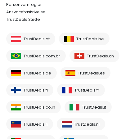
Personvernregler
Ansvarsfraskrivelse
TrustDeals Støtte
TrustDeals.at
TrustDeals.be
TrustDeals.com.br
TrustDeals.ch
TrustDeals.de
TrustDeals.es
TrustDeals.fi
TrustDeals.fr
TrustDeals.co.in
TrustDeals.it
TrustDeals.li
TrustDeals.nl