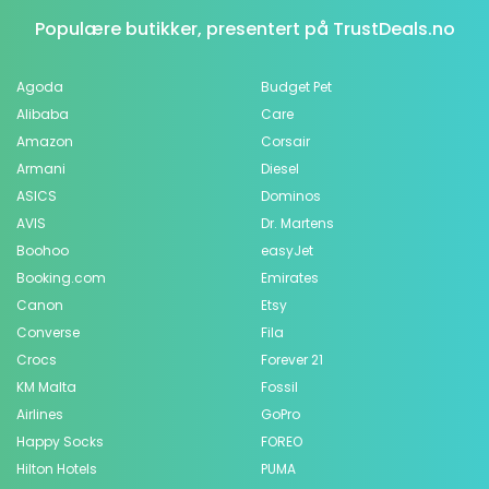
Populære butikker, presentert på TrustDeals.no
Agoda
Budget Pet
Alibaba
Care
Amazon
Corsair
Armani
Diesel
ASICS
Dominos
AVIS
Dr. Martens
Boohoo
easyJet
Booking.com
Emirates
Canon
Etsy
Converse
Fila
Crocs
Forever 21
KM Malta
Fossil
Airlines
GoPro
Happy Socks
FOREO
Hilton Hotels
PUMA