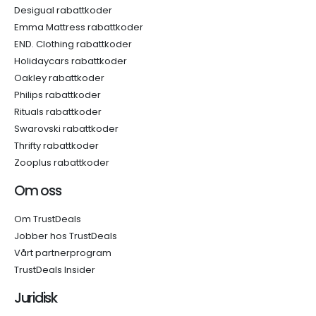
Desigual rabattkoder
Emma Mattress rabattkoder
END. Clothing rabattkoder
Holidaycars rabattkoder
Oakley rabattkoder
Philips rabattkoder
Rituals rabattkoder
Swarovski rabattkoder
Thrifty rabattkoder
Zooplus rabattkoder
Om oss
Om TrustDeals
Jobber hos TrustDeals
Vårt partnerprogram
TrustDeals Insider
Juridisk