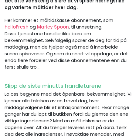
det ofte vanskelig å sikre at vi spiser næringsrike
og varierte måltider hver dag.
Her kommer et måltidskasse abonnement, som
HelloFresh
og
Marley Spoon
, til unnsetning.
Disse tjenestene handler ikke bare om
bekvemmelighet. Selvfølgelig sparer de deg for tid på
matlaging, men de hjelper også med å innarbeide
sunne spisevaner. Og som du snart vil oppdage, er det
enda flere fordeler ved disse abonnementene enn du
først skulle tro…
Slipp de siste minutts handleturene
La oss begynne med det åpenbare: bekvemmelighet. Vi
kjenner alle følelsen av en travel dag, hvor
middagsvalgene blir et irritasjonsmoment. Hvor mange
ganger har du løpt til butikken fordi du glemte den ene
viktige ingrediensen? Med en måltidskasse er de
dagene over. Alt du trenger leveres rett på døra. Tenk
deg det: alle ingredienser, i nøyaktige mengder, med