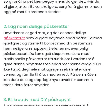
sørg for å ha det kjempegøy mens du gjør det. Hvis du
vil gjøre jakten litt vanskeligere, sørg for å gjemme noen
egg på mer utfordrende steder!
2. Lag noen deilige påskeretter
Høytidsmat er god mat, og det er noen deilige
påskeretter
som vil gjøre høytiden enda bedre. Ta med
kjærlighet og varme til bordet med din bestemors
hemmelige lammoppskrift eller en ny, eventyrlig
påskedessert. Du kan også eksperimentere med
tradisjonelle påskeretter fra rundt om i verden for å
gjøre denne høytidsfesten enda mer minneverdig. Vil du
ikke ta på deg hele matlagingen selv? Inviter dine
venner og familie til å ta med en rett. På den måten
kan dere dele og oppdage nye favoritter sammen
mens dere feirer høytiden.
3. Bli kreativ med DIY påskepynt
Å dekorere er min favorittdel av enhver høytid. Å