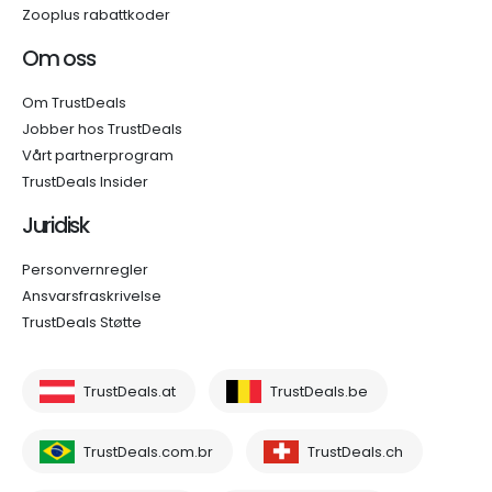
Zooplus rabattkoder
Om oss
Om TrustDeals
Jobber hos TrustDeals
Vårt partnerprogram
TrustDeals Insider
Juridisk
Personvernregler
Ansvarsfraskrivelse
TrustDeals Støtte
TrustDeals.at
TrustDeals.be
TrustDeals.com.br
TrustDeals.ch