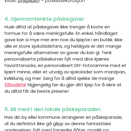
kilde:
Unsplash
– påskedekorasjon
4. Gjennomtenkte påskegaver
Husk alltid at påskegaver ikke trenger å koste en
formue for å være meningsfulle. En enkel, håndlaget
gave kan si mye mer enn noe du kjøpte i en butikk. Ikke
alle er store sjokoladefans, og heldigvis er det mange
meningsfulle alternativer av gaver du kan gi. Tenk
personaliserte påskekurver fylt med dine kjæres
favorittsnacks, en personalisert DIY-fotoramme med et
kjært minne, eller et utvalg av sjokolader som marzipan,
kvikklunsj, og mer. Sørg for å alltid sjekke de mange
tilbudene
tilgjengelig før du gjør ditt kjøp for å sikre at
du alltid får de beste prisene!
5. Bli med i den lokale påskeparaden
Hvis din by eller kommune arrangerer en påskeparade,
vil du definitivt ikke gå glipp av denne fantastiske
opplevelsen. Fylt med fargerike flåter, musikk og