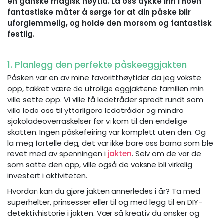
en ganske magisk høytid. La oss dykke inn i noen
fantastiske måter å sørge for at din påske blir
uforglemmelig, og holde den morsom og fantastisk
festlig.
1. Planlegg den perfekte påskeeggjakten
Påsken var en av mine favoritthøytider da jeg vokste
opp, takket være de utrolige eggjaktene familien min
ville sette opp. Vi ville få ledetråder spredt rundt som
ville lede oss til ytterligere ledetråder og mindre
sjokoladeoverraskelser før vi kom til den endelige
skatten. Ingen påskefeiring var komplett uten den. Og
la meg fortelle deg, det var ikke bare oss barna som ble
revet med av spenningen i
jakten
. Selv om de var de
som satte den opp, ville også de voksne bli virkelig
investert i aktiviteten.
Hvordan kan du gjøre jakten annerledes i år? Ta med
superhelter, prinsesser eller til og med legg til en DIY-
detektivhistorie i jakten. Vær så kreativ du ønsker og