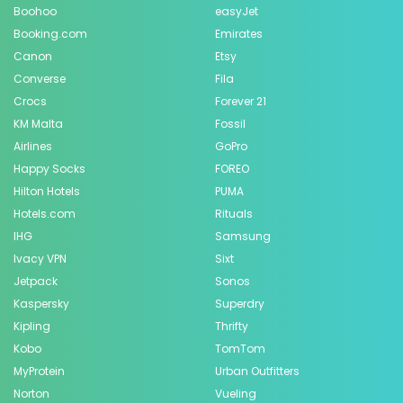
Boohoo
easyJet
Booking.com
Emirates
Canon
Etsy
Converse
Fila
Crocs
Forever 21
KM Malta
Fossil
Airlines
GoPro
Happy Socks
FOREO
Hilton Hotels
PUMA
Hotels.com
Rituals
IHG
Samsung
Ivacy VPN
Sixt
Jetpack
Sonos
Kaspersky
Superdry
Kipling
Thrifty
Kobo
TomTom
MyProtein
Urban Outfitters
Norton
Vueling