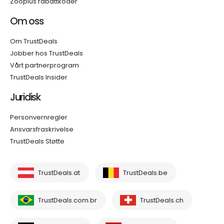
Zooplus rabattkoder
Om oss
Om TrustDeals
Jobber hos TrustDeals
Vårt partnerprogram
TrustDeals Insider
Juridisk
Personvernregler
Ansvarsfraskrivelse
TrustDeals Støtte
TrustDeals.at
TrustDeals.be
TrustDeals.com.br
TrustDeals.ch