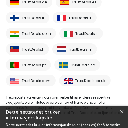
TrustDeals.de
TrustDeals.es
TrustDeals.fi
TrustDeals.fr
TrustDeals.co.in
TrustDeals.it
TrustDeals.li
TrustDeals.nl
TrustDeals.pt
TrustDeals.se
TrustDeals.com
TrustDeals.co.uk
Tredjeparts varenavn og varemerker tilhører deres respektive
tredjepartseiere. Tilstedeværelsen av et handelsnavn eller
varemerke for en tredjepart betyr ikke at TrustDeals har et aktivt
×
Dette nettstedet bruker
forhold til en nevnte tredjepart, eller at TrustDeals støtter tjenestene
informasjonskapsler
deres.
Dette nettstedet bruker informasjonskapsler (cookies) for å forbedre