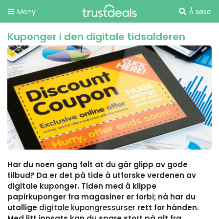
Meny
Å søke
Kuponger i den digitale tidsalderen
Har du noen gang følt at du går glipp av gode
tilbud? Da er det på tide å utforske verdenen av
digitale kuponger. Tiden med å klippe
papirkuponger fra magasiner er forbi; nå har du
utallige
digitale kupongressurser
rett for hånden.
Med litt innsats kan du spare stort på alt fra