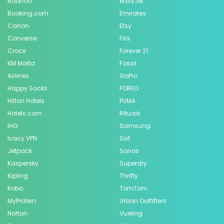
Boohoo
easyJet
Booking.com
Emirates
Canon
Etsy
Converse
Fila
Crocs
Forever 21
KM Malta
Fossil
Airlines
GoPro
Happy Socks
FOREO
Hilton Hotels
PUMA
Hotels.com
Rituals
IHG
Samsung
Ivacy VPN
Sixt
Jetpack
Sonos
Kaspersky
Superdry
Kipling
Thrifty
Kobo
TomTom
MyProtein
Urban Outfitters
Norton
Vueling