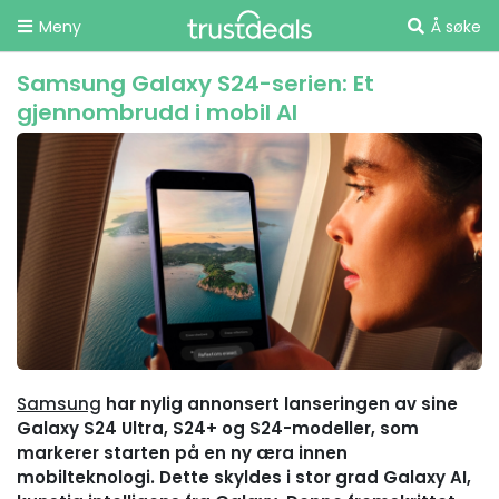
Meny
Å søke
Samsung Galaxy S24-serien: Et
gjennombrudd i mobil AI
Samsung
har nylig annonsert lanseringen av sine
Galaxy S24 Ultra, S24+ og S24-modeller, som
markerer starten på en ny æra innen
mobilteknologi. Dette skyldes i stor grad Galaxy AI,