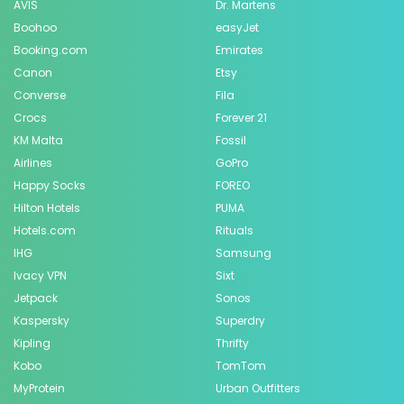
AVIS
Dr. Martens
Boohoo
easyJet
Booking.com
Emirates
Canon
Etsy
Converse
Fila
Crocs
Forever 21
KM Malta
Fossil
Airlines
GoPro
Happy Socks
FOREO
Hilton Hotels
PUMA
Hotels.com
Rituals
IHG
Samsung
Ivacy VPN
Sixt
Jetpack
Sonos
Kaspersky
Superdry
Kipling
Thrifty
Kobo
TomTom
MyProtein
Urban Outfitters