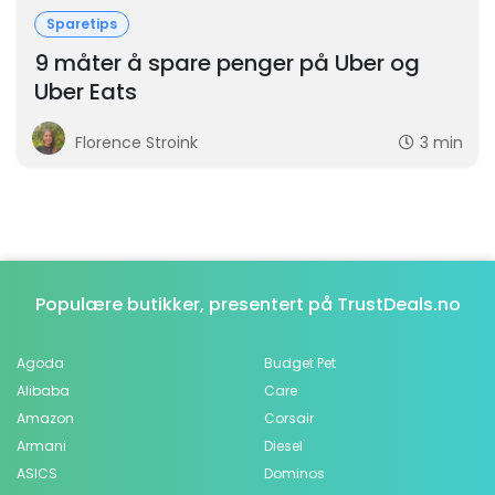
Sparetips
9 måter å spare penger på Uber og
Uber Eats
Florence Stroink
3 min
Populære butikker, presentert på TrustDeals.no
Agoda
Budget Pet
Alibaba
Care
Amazon
Corsair
Armani
Diesel
ASICS
Dominos