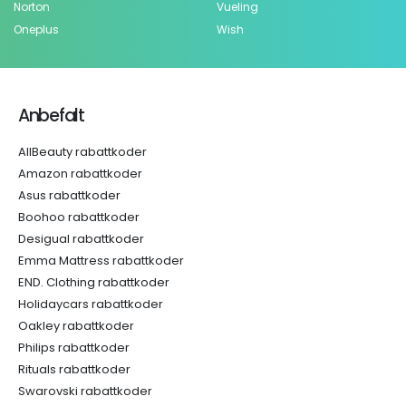
Norton
Vueling
Oneplus
Wish
Anbefalt
AllBeauty rabattkoder
Amazon rabattkoder
Asus rabattkoder
Boohoo rabattkoder
Desigual rabattkoder
Emma Mattress rabattkoder
END. Clothing rabattkoder
Holidaycars rabattkoder
Oakley rabattkoder
Philips rabattkoder
Rituals rabattkoder
Swarovski rabattkoder