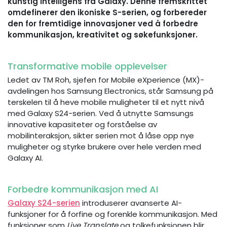
kunstig intelligens fra Galaxy. Denne fremskrittet
omdefinerer den ikoniske S-serien, og forbereder
den for fremtidige innovasjoner ved å forbedre
kommunikasjon, kreativitet og søkefunksjoner.
Transformative mobile opplevelser
Ledet av TM Roh, sjefen for Mobile eXperience (MX)-
avdelingen hos Samsung Electronics, står Samsung på
terskelen til å heve mobile muligheter til et nytt nivå
med Galaxy S24-serien. Ved å utnytte Samsungs
innovative kapasiteter og forståelse av
mobilinteraksjon, sikter serien mot å låse opp nye
muligheter og styrke brukere over hele verden med
Galaxy AI.
Forbedre kommunikasjon med AI
Galaxy S24-serien
introduserer avanserte AI-
funksjoner for å forfine og forenkle kommunikasjon. Med
funksjoner som
Live Translate
og tolkefunksjonen blir