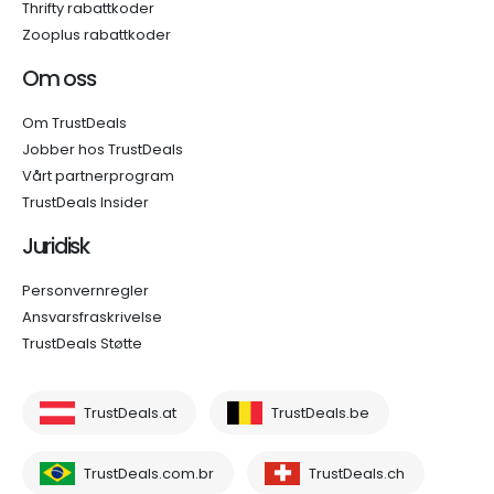
Thrifty rabattkoder
Zooplus rabattkoder
Om oss
Om TrustDeals
Jobber hos TrustDeals
Vårt partnerprogram
TrustDeals Insider
Juridisk
Personvernregler
Ansvarsfraskrivelse
TrustDeals Støtte
TrustDeals.at
TrustDeals.be
TrustDeals.com.br
TrustDeals.ch