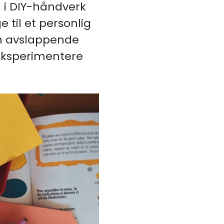
g i DIY-håndverk
 til et personlig
 en avslappende
 eksperimentere