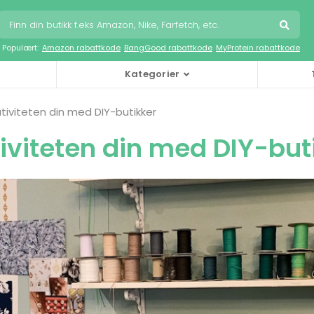
Populært:
Amazon rabattkode
BangGood rabattkode
MyProtein rabattkode
Kategorier
ativiteten din med DIY-butikker
tiviteten din med DIY-but