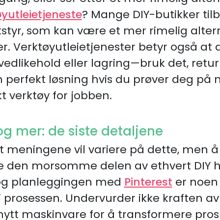
yutleietjeneste
? Mange DIY-butikker tilb
tstyr, som kan være et mer rimelig altern
. Verktøyutleietjenester betyr også at d
edlikehold eller lagring—bruk det, retur
en perfekt løsning hvis du prøver deg på 
kt verktøy for jobben.
og mer: de siste detaljene
at meningene vil variere på dette, men 
re den morsomme delen av ethvert DIY 
 og planleggingen med
Pinterest
er noen
i prosessen. Undervurder ikke kraften av 
nytt maskinvare for å transformere prosje