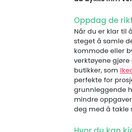
Oppdag de rikt
Når du er klar til
steget å samle d
kommode eller byg
verktøyene gjøre e
butikker, som
Ike
perfekte for pros
grunnleggende hå
mindre oppgaver. 
deg med å takle s
Hvor du kan kj