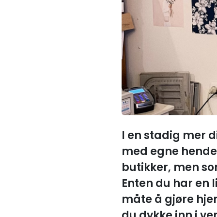
I en stadig mer di
med egne hender. 
butikker, men s
Enten du har en l
måte å gjøre hj
du dykke inn i v