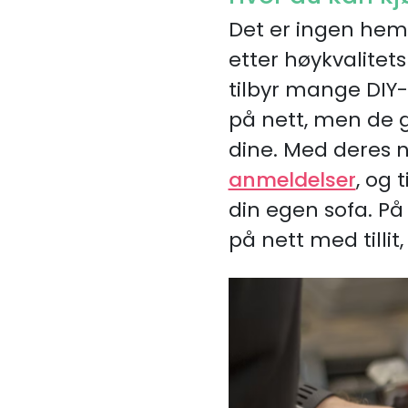
Det er ingen hemm
etter høykvalitets
tilbyr mange DIY-
på nett, men de gi
dine. Med deres 
anmeldelser
, og 
din egen sofa. P
på nett med tillit