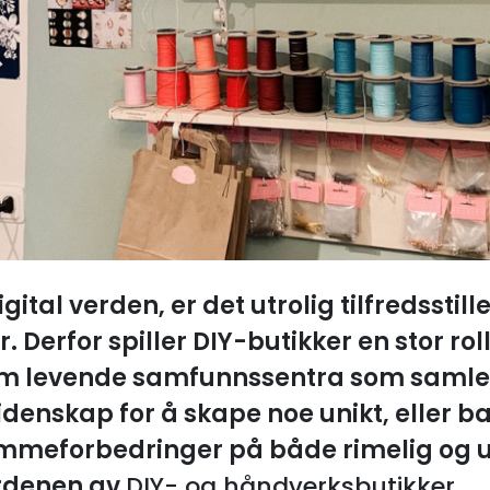
gital verden, er det utrolig tilfredsstil
Derfor spiller DIY-butikker en stor rol
om levende samfunnssentra som samler
idenskap for å skape noe unikt, eller ba
emmeforbedringer på både rimelig og 
erdenen av
DIY- og håndverksbutikker
.