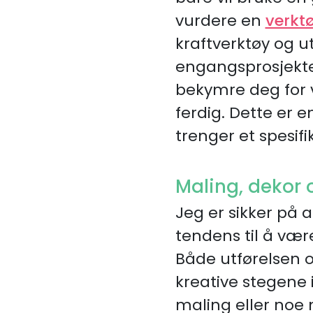
vurdere en
verktø
kraftverktøy og u
engangsprosjekter
bekymre deg for v
ferdig. Dette er 
trenger et spesifi
Maling, dekor 
Jeg er sikker på 
tendens til å væ
Både utførelsen
kreative stegene 
maling eller noe 