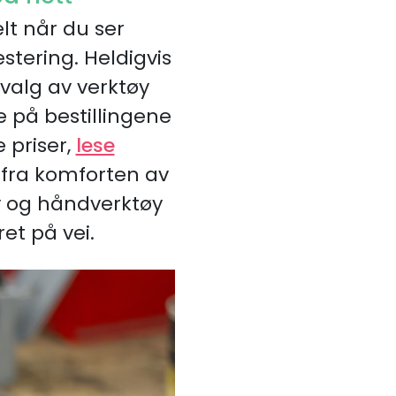
lt når du ser
stering. Heldigvis
tvalg av verktøy
e på bestillingene
 priser,
lese
t fra komforten av
y og håndverktøy
ret på vei.