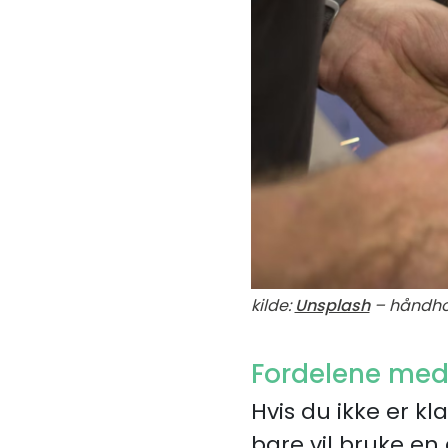
kilde:
Unsplash
– håndhol
Fordelene med 
Hvis du ikke er kl
bare vil bruke en 