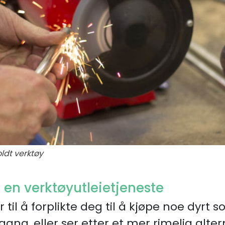
dt verktøy
en verktøyutleietjeneste
ar til å forplikte deg til å kjøpe noe dyrt
gang, eller ser etter et mer rimelig altern