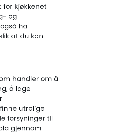
t for kjøkkenet
ng- og
l også ha
lik at du kan
som handler om å
g, å lage
r
finne utrolige
 forsyninger til
å bla gjennom