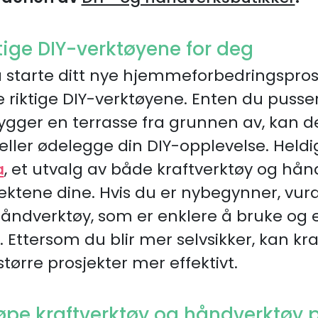
ige DIY-verktøyene for deg
 å starte ditt nye hjemmeforbedringsprosj
e riktige DIY-verktøyene. Enten du pus
ger en terrasse fra grunnen av, kan de
ller ødelegge din DIY-opplevelse. Heldigv
a
, et utvalg av både kraftverktøy og hå
jektene dine. Hvis du er nybegynner, vur
ndverktøy, som er enklere å bruke og es
Ettersom du blir mer selvsikker, kan kra
tørre prosjekter mer effektivt.
øpe kraftverktøy og håndverktøy p