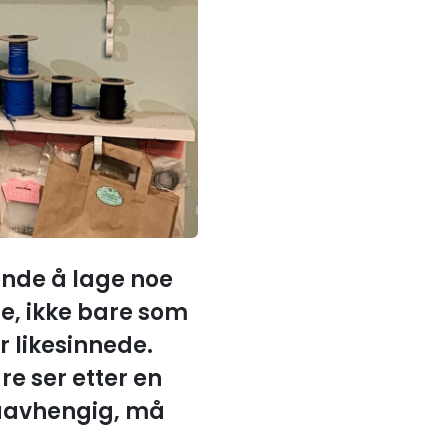
lende å lage noe
le, ikke bare som
 likesinnede.
re ser etter en
uavhengig, må