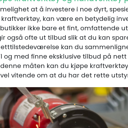
elighet at å investere i noe dyrt, spesie
 kraftverktøy, kan være en betydelig inve
butikker ikke bare et fint, omfattende u
r også ofte ut tilbud slik at du kan spar
netttilstedeværelse kan du sammenligne
til og med finne eksklusive tilbud på net
å denne måten kan du kjøpe kraftverktø
, vel vitende om at du har det rette utsty