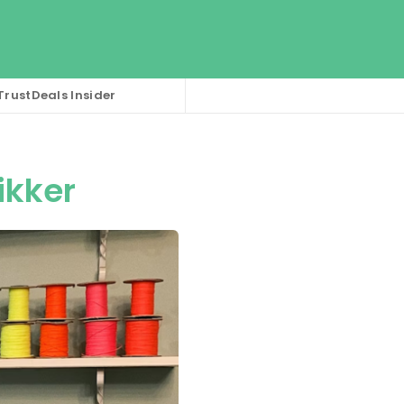
TrustDeals Insider
ikker