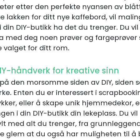
u leter etter den perfekte nyansen av blåt
te lakken for ditt nye kaffebord, vil mali
 din DIY-butikk ha det du trenger. Du vi
ta med deg noen prøver og fargeprøver s
 valget for ditt rom.
IY-håndverk for kreative sinn
 på den morsomme siden av DIY, siden 
e. Enten du er interessert i scrapbookin
kker, eller å skape unik hjemmedekor, e
n i din DIY-butikk din lekeplass. Du vil 
ylt med alt du trenger, fra grunnleggende
Ikke glem at du også har muligheten til 