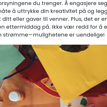
forsyningene du trenger. Å engasjere se
åte å uttrykke din kreativitet på og legge
itt eller gaver til venner. Plus, det er
en ettermiddag på. Ikke vær redd for å
ten strømme—mulighetene er uendelige!