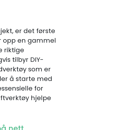
ekt, er det første
ser opp en gammel
 riktige
is tilbyr DIY-
ndverktøy som er
der å starte med
sensielle for
ftverktøy hjelpe
å nett