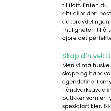
til flott. Enten d
ditt eller den bes
dekoravdelingen i
muligheten til å 
gjøre det perfekte
Skap din vei: D
Men vi må huske
skape og håndverk
egendefinert smy
håndverksavdelinge
butikker som er f
spesialartikler. 