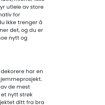
yr utleie av store
ativ for
u ikke trenger å
ner det, og du er
noe nytt og
å dekorere har en
hjemmeprosjekt.
 av de mest
et nytt strøk
ktet ditt fra bra