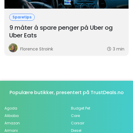
Sparetips
9 måter å spare penger på Uber og
Uber Eats
Florence Stroink
3 min
Populære butikker, presentert på TrustDeals.no
Agoda
Budget Pet
Alibaba
Care
Amazon
Corsair
Armani
Diesel