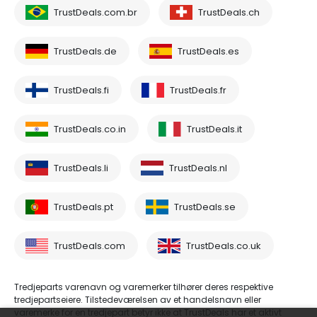
TrustDeals.com.br
TrustDeals.ch
TrustDeals.de
TrustDeals.es
TrustDeals.fi
TrustDeals.fr
TrustDeals.co.in
TrustDeals.it
TrustDeals.li
TrustDeals.nl
TrustDeals.pt
TrustDeals.se
TrustDeals.com
TrustDeals.co.uk
Tredjeparts varenavn og varemerker tilhører deres respektive
tredjepartseiere. Tilstedeværelsen av et handelsnavn eller
varemerke for en tredjepart betyr ikke at TrustDeals har et aktivt