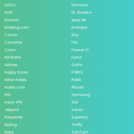
ASICS
Dominos
AVIS
Dr. Martens
Boohoo
easyJet
Booking.com
Emirates
Canon
Etsy
Converse
Fila
Crocs
Forever 21
KM Malta
Fossil
Airlines
GoPro
Happy Socks
FOREO
Hilton Hotels
PUMA
Hotels.com
Rituals
IHG
Samsung
Ivacy VPN
Sixt
Jetpack
Sonos
Kaspersky
Superdry
Kipling
Thrifty
Kobo
TomTom