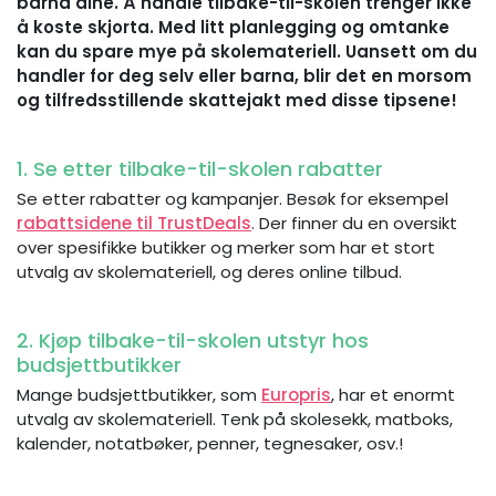
barna dine. Å handle tilbake-til-skolen trenger ikke
å koste skjorta. Med litt planlegging og omtanke
kan du spare mye på skolemateriell. Uansett om du
handler for deg selv eller barna, blir det en morsom
og tilfredsstillende skattejakt med disse tipsene!
1. Se etter tilbake-til-skolen rabatter
Se etter rabatter og kampanjer. Besøk for eksempel
rabattsidene til TrustDeals
. Der finner du en oversikt
over spesifikke butikker og merker som har et stort
utvalg av skolemateriell, og deres online tilbud.
2. Kjøp tilbake-til-skolen utstyr hos
budsjettbutikker
Mange budsjettbutikker, som
Europris
, har et enormt
utvalg av skolemateriell. Tenk på skolesekk, matboks,
kalender, notatbøker, penner, tegnesaker, osv.!