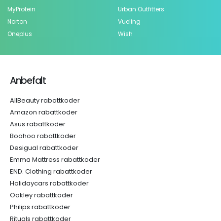
MyProtein
Urban Outfitters
Norton
Vueling
Oneplus
Wish
Anbefalt
AllBeauty rabattkoder
Amazon rabattkoder
Asus rabattkoder
Boohoo rabattkoder
Desigual rabattkoder
Emma Mattress rabattkoder
END. Clothing rabattkoder
Holidaycars rabattkoder
Oakley rabattkoder
Philips rabattkoder
Rituals rabattkoder