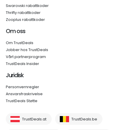
Swarovski rabattkoder
Thrifty rabattkoder
Zooplus rabattkoder
Om oss
Om TrustDeals
Jobber hos TrustDeals
Vårt partnerprogram
TrustDeals Insider
Juridisk
Personvernregler
Ansvarsfraskrivelse
TrustDeals Støtte
TrustDeals.at
TrustDeals.be