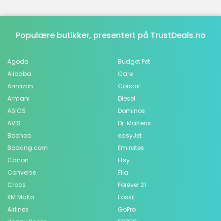
Populære butikker, presentert på TrustDeals.no
Agoda
Budget Pet
Alibaba
Care
Amazon
Corsair
Armani
Diesel
ASICS
Dominos
AVIS
Dr. Martens
Boohoo
easyJet
Booking.com
Emirates
Canon
Etsy
Converse
Fila
Crocs
Forever 21
KM Malta
Fossil
Airlines
GoPro