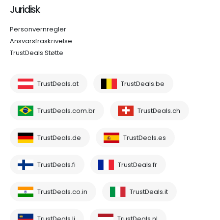
Juridisk
Personvernregler
Ansvarsfraskrivelse
TrustDeals Støtte
TrustDeals.at
TrustDeals.be
TrustDeals.com.br
TrustDeals.ch
TrustDeals.de
TrustDeals.es
TrustDeals.fi
TrustDeals.fr
TrustDeals.co.in
TrustDeals.it
TrustDeals.li
TrustDeals.nl