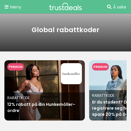
Meny
Å søke
Global rabattkoder
PREMIUM
PREMIUM
RABATTKODE
RABATTKODE
Er du student? Da 
12% rabatt på din Hunkemöller-
registrere seg ho
ordre
spare 20% på G-S