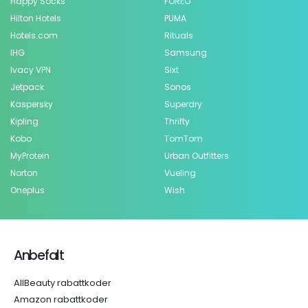
Happy Socks
FOREO
Hilton Hotels
PUMA
Hotels.com
Rituals
IHG
Samsung
Ivacy VPN
Sixt
Jetpack
Sonos
Kaspersky
Superdry
Kipling
Thrifty
Kobo
TomTom
MyProtein
Urban Outfitters
Norton
Vueling
Oneplus
Wish
Anbefalt
AllBeauty rabattkoder
Amazon rabattkoder