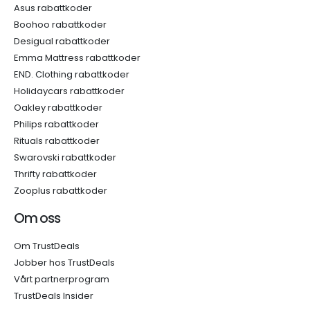
Asus rabattkoder
Boohoo rabattkoder
Desigual rabattkoder
Emma Mattress rabattkoder
END. Clothing rabattkoder
Holidaycars rabattkoder
Oakley rabattkoder
Philips rabattkoder
Rituals rabattkoder
Swarovski rabattkoder
Thrifty rabattkoder
Zooplus rabattkoder
Om oss
Om TrustDeals
Jobber hos TrustDeals
Vårt partnerprogram
TrustDeals Insider