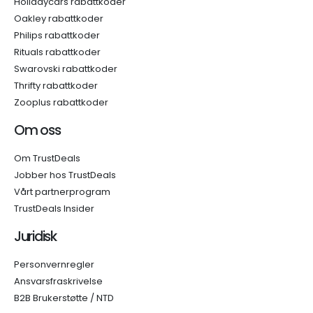
Holidaycars rabattkoder
Oakley rabattkoder
Philips rabattkoder
Rituals rabattkoder
Swarovski rabattkoder
Thrifty rabattkoder
Zooplus rabattkoder
Om oss
Om TrustDeals
Jobber hos TrustDeals
Vårt partnerprogram
TrustDeals Insider
Juridisk
Personvernregler
Ansvarsfraskrivelse
B2B Brukerstøtte / NTD