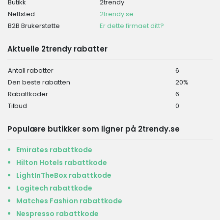
Butikk
2trendy
Nettsted
2trendy.se
B2B Brukerstøtte
Er dette firmaet ditt?
Aktuelle 2trendy rabatter
Antall rabatter
6
Den beste rabatten
20%
Rabattkoder
6
Tilbud
0
Populære butikker som ligner på 2trendy.se
Emirates rabattkode
Hilton Hotels rabattkode
LightInTheBox rabattkode
Logitech rabattkode
Matches Fashion rabattkode
Nespresso rabattkode