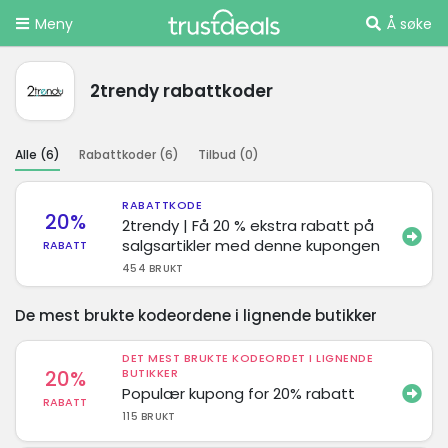
Meny
Å søke
2trendy rabattkoder
Alle (
6
)
Rabattkoder (
6
)
Tilbud (
0
)
RABATTKODE
20%
2trendy | Få 20 % ekstra rabatt på
salgsartikler med denne kupongen
RABATT
454 BRUKT
De mest brukte kodeordene i lignende butikker
DET MEST BRUKTE KODEORDET I LIGNENDE
20%
BUTIKKER
Populær kupong for 20% rabatt
RABATT
115 BRUKT