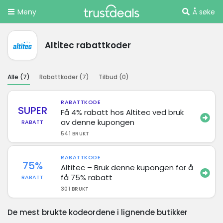
Meny
Å søke
Altitec rabattkoder
Alle (
7
)
Rabattkoder (
7
)
Tilbud (
0
)
RABATTKODE
SUPER
Få 4% rabatt hos Altitec ved bruk
av denne kupongen
RABATT
541 BRUKT
RABATTKODE
75%
Altitec – Bruk denne kupongen for å
få 75% rabatt
RABATT
301 BRUKT
De mest brukte kodeordene i lignende butikker