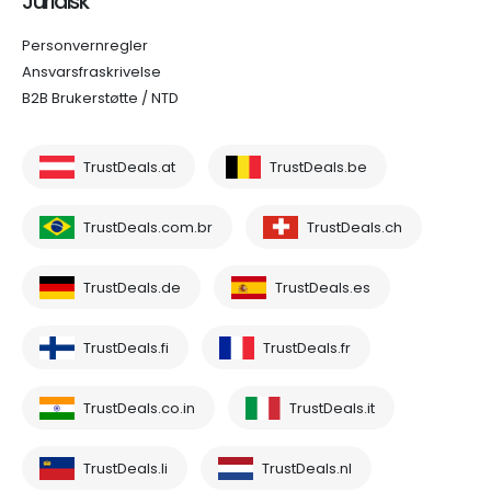
Juridisk
Personvernregler
Ansvarsfraskrivelse
B2B Brukerstøtte / NTD
TrustDeals.at
TrustDeals.be
TrustDeals.com.br
TrustDeals.ch
TrustDeals.de
TrustDeals.es
TrustDeals.fi
TrustDeals.fr
TrustDeals.co.in
TrustDeals.it
TrustDeals.li
TrustDeals.nl