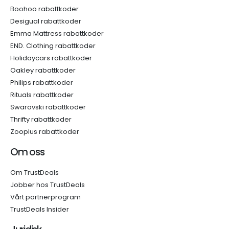
Boohoo rabattkoder
Desigual rabattkoder
Emma Mattress rabattkoder
END. Clothing rabattkoder
Holidaycars rabattkoder
Oakley rabattkoder
Philips rabattkoder
Rituals rabattkoder
Swarovski rabattkoder
Thrifty rabattkoder
Zooplus rabattkoder
Om oss
Om TrustDeals
Jobber hos TrustDeals
Vårt partnerprogram
TrustDeals Insider