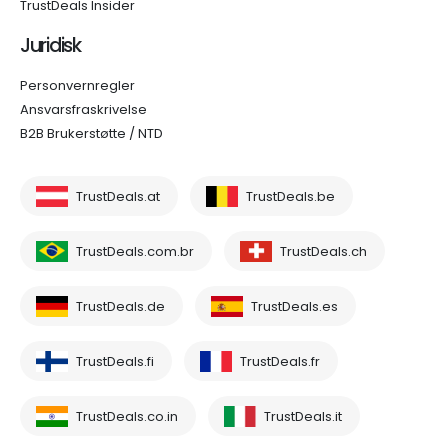
TrustDeals Insider
Juridisk
Personvernregler
Ansvarsfraskrivelse
B2B Brukerstøtte / NTD
TrustDeals.at
TrustDeals.be
TrustDeals.com.br
TrustDeals.ch
TrustDeals.de
TrustDeals.es
TrustDeals.fi
TrustDeals.fr
TrustDeals.co.in
TrustDeals.it