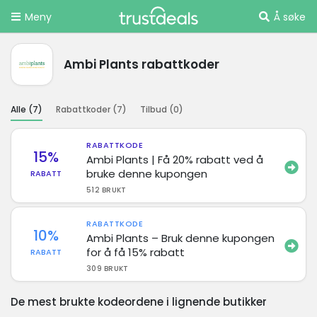
Meny
Å søke
Ambi Plants rabattkoder
Alle (
7
)
Rabattkoder (
7
)
Tilbud (
0
)
RABATTKODE
15%
Ambi Plants | Få 20% rabatt ved å
bruke denne kupongen
RABATT
512 BRUKT
RABATTKODE
10%
Ambi Plants – Bruk denne kupongen
for å få 15% rabatt
RABATT
309 BRUKT
De mest brukte kodeordene i lignende butikker