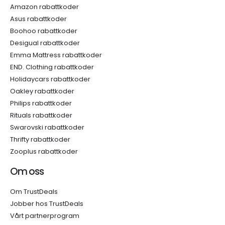
Amazon rabattkoder
Asus rabattkoder
Boohoo rabattkoder
Desigual rabattkoder
Emma Mattress rabattkoder
END. Clothing rabattkoder
Holidaycars rabattkoder
Oakley rabattkoder
Philips rabattkoder
Rituals rabattkoder
Swarovski rabattkoder
Thrifty rabattkoder
Zooplus rabattkoder
Om oss
Om TrustDeals
Jobber hos TrustDeals
Vårt partnerprogram