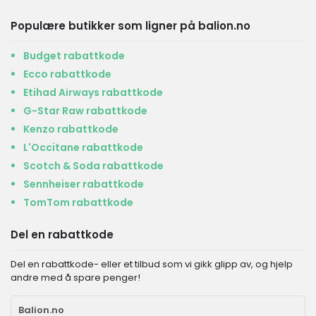
Populære butikker som ligner på balion.no
Budget rabattkode
Ecco rabattkode
Etihad Airways rabattkode
G-Star Raw rabattkode
Kenzo rabattkode
L'Occitane rabattkode
Scotch & Soda rabattkode
Sennheiser rabattkode
TomTom rabattkode
Del en rabattkode
Del en rabattkode- eller et tilbud som vi gikk glipp av, og hjelp
andre med å spare penger!