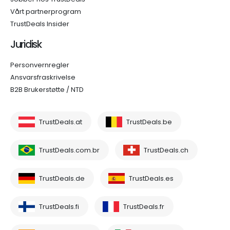
Vårt partnerprogram
TrustDeals Insider
Juridisk
Personvernregler
Ansvarsfraskrivelse
B2B Brukerstøtte / NTD
TrustDeals.at
TrustDeals.be
TrustDeals.com.br
TrustDeals.ch
TrustDeals.de
TrustDeals.es
TrustDeals.fi
TrustDeals.fr