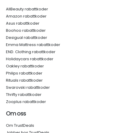
AllBeauty rabattkoder
Amazon rabattkoder
Asus rabattkoder
Boohoo rabattkoder
Desigual rabattkoder
Emma Mattress rabattkoder
END. Clothing rabattkoder
Holidaycars rabattkoder
Oakley rabattkoder
Philips rabattkoder
Rituals rabattkoder
Swarovski rabattkoder
Thrifty rabattkoder
Zooplus rabattkoder
Om oss
Om TrustDeals
Jobber hos TrustDeals