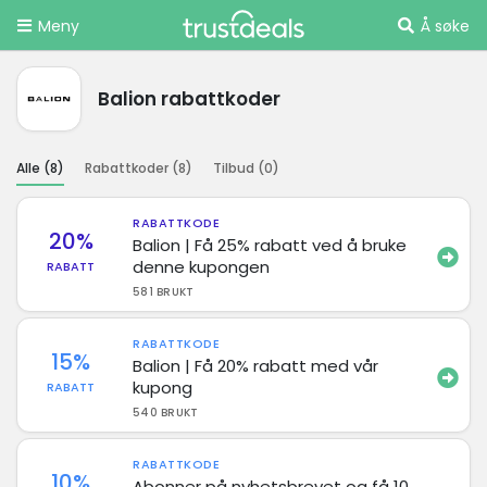
Meny
Å søke
Balion rabattkoder
Alle (
8
)
Rabattkoder (
8
)
Tilbud (
0
)
RABATTKODE
20%
Balion | Få 25% rabatt ved å bruke
denne kupongen
RABATT
581 BRUKT
RABATTKODE
15%
Balion | Få 20% rabatt med vår
kupong
RABATT
540 BRUKT
RABATTKODE
10%
Abonner på nyhetsbrevet og få 10