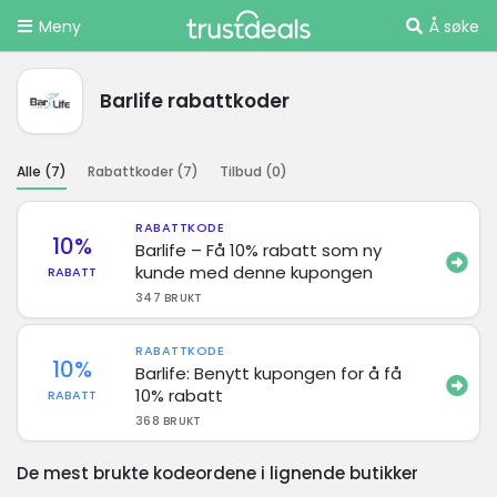
Meny
Å søke
Barlife rabattkoder
Alle (
7
)
Rabattkoder (
7
)
Tilbud (
0
)
RABATTKODE
10%
Barlife – Få 10% rabatt som ny
kunde med denne kupongen
RABATT
347 BRUKT
RABATTKODE
10%
Barlife: Benytt kupongen for å få
10% rabatt
RABATT
368 BRUKT
De mest brukte kodeordene i lignende butikker