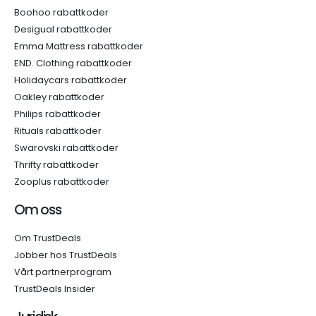
Boohoo rabattkoder
Desigual rabattkoder
Emma Mattress rabattkoder
END. Clothing rabattkoder
Holidaycars rabattkoder
Oakley rabattkoder
Philips rabattkoder
Rituals rabattkoder
Swarovski rabattkoder
Thrifty rabattkoder
Zooplus rabattkoder
Om oss
Om TrustDeals
Jobber hos TrustDeals
Vårt partnerprogram
TrustDeals Insider