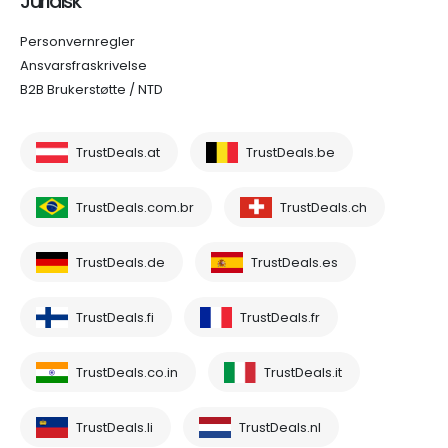
Juridisk
Personvernregler
Ansvarsfraskrivelse
B2B Brukerstøtte / NTD
TrustDeals.at
TrustDeals.be
TrustDeals.com.br
TrustDeals.ch
TrustDeals.de
TrustDeals.es
TrustDeals.fi
TrustDeals.fr
TrustDeals.co.in
TrustDeals.it
TrustDeals.li
TrustDeals.nl