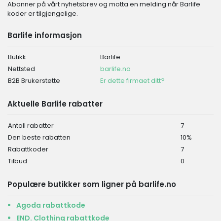
Abonner på vårt nyhetsbrev og motta en melding når Barlife
koder er tilgjengelige.
Barlife informasjon
Butikk
Barlife
Nettsted
barlife.no
B2B Brukerstøtte
Er dette firmaet ditt?
Aktuelle Barlife rabatter
Antall rabatter
7
Den beste rabatten
10%
Rabattkoder
7
Tilbud
0
Populære butikker som ligner på barlife.no
Agoda rabattkode
END. Clothing rabattkode