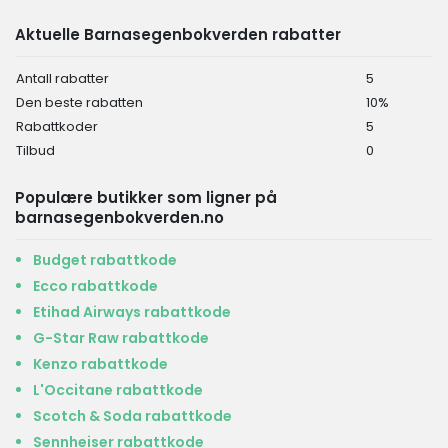
Aktuelle Barnasegenbokverden rabatter
Antall rabatter
5
Den beste rabatten
10%
Rabattkoder
5
Tilbud
0
Populære butikker som ligner på
barnasegenbokverden.no
Budget rabattkode
Ecco rabattkode
Etihad Airways rabattkode
G-Star Raw rabattkode
Kenzo rabattkode
L'Occitane rabattkode
Scotch & Soda rabattkode
Sennheiser rabattkode