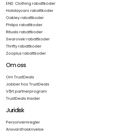
END. Clothing rabattkoder
Holidaycars rabattkoder
Oakley rabattkoder
Philips rabattkoder
Rituals rabattkoder
Swarovski rabattkoder
Thrifty rabattkoder
Zooplus rabattkoder
Om oss
Om TrustDeals
Jobber hos TrustDeals
Vårt partnerprogram
TrustDeals Insider
Juridisk
Personvernregler
Ansvarsfraskrivelse