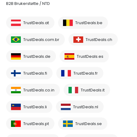
B2B Brukerstøtte / NTD
TrustDeals.at
TrustDeals.be
TrustDeals.com.br
TrustDeals.ch
TrustDeals.de
TrustDeals.es
TrustDeals.fi
TrustDeals.fr
TrustDeals.co.in
TrustDeals.it
TrustDeals.li
TrustDeals.nl
TrustDeals.pt
TrustDeals.se