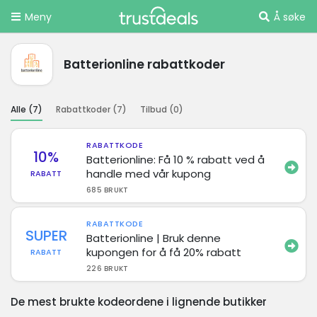
Meny
Å søke
Batterionline rabattkoder
Alle (
7
)
Rabattkoder (
7
)
Tilbud (
0
)
RABATTKODE
10%
Batterionline: Få 10 % rabatt ved å
handle med vår kupong
RABATT
685 BRUKT
RABATTKODE
SUPER
Batterionline | Bruk denne
kupongen for å få 20% rabatt
RABATT
226 BRUKT
De mest brukte kodeordene i lignende butikker