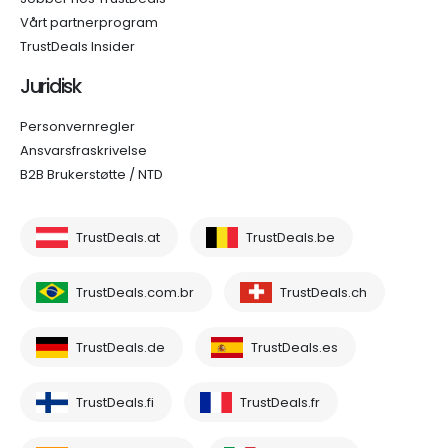
Vårt partnerprogram
TrustDeals Insider
Juridisk
Personvernregler
Ansvarsfraskrivelse
B2B Brukerstøtte / NTD
TrustDeals.at
TrustDeals.be
TrustDeals.com.br
TrustDeals.ch
TrustDeals.de
TrustDeals.es
TrustDeals.fi
TrustDeals.fr