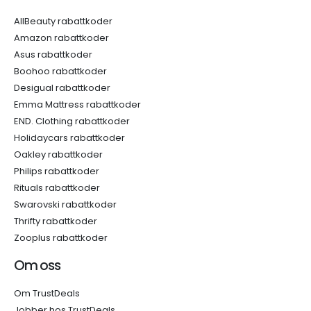
AllBeauty rabattkoder
Amazon rabattkoder
Asus rabattkoder
Boohoo rabattkoder
Desigual rabattkoder
Emma Mattress rabattkoder
END. Clothing rabattkoder
Holidaycars rabattkoder
Oakley rabattkoder
Philips rabattkoder
Rituals rabattkoder
Swarovski rabattkoder
Thrifty rabattkoder
Zooplus rabattkoder
Om oss
Om TrustDeals
Jobber hos TrustDeals