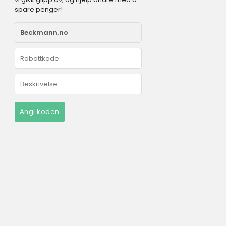
spare penger!
Angi koden