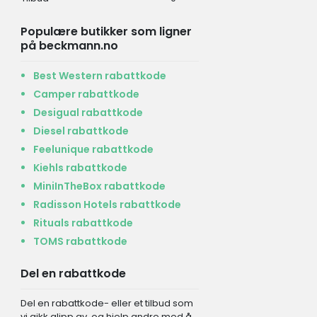
Populære butikker som ligner
på beckmann.no
Best Western rabattkode
Camper rabattkode
Desigual rabattkode
Diesel rabattkode
Feelunique rabattkode
Kiehls rabattkode
MiniInTheBox rabattkode
Radisson Hotels rabattkode
Rituals rabattkode
TOMS rabattkode
Del en rabattkode
Del en rabattkode- eller et tilbud som
vi gikk glipp av, og hjelp andre med å