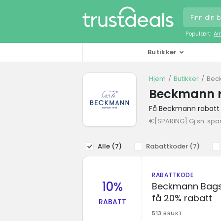
Populært:
Am
Butikker
Hjem
Butikker
Bec
Beckmann r
Få Beckmann rabatt
€[SPARING] Gj.sn. spa
Alle (
7
)
Rabattkoder (
7
)
RABATTKODE
10%
Beckmann Bags 
få 20% rabatt
RABATT
513 BRUKT