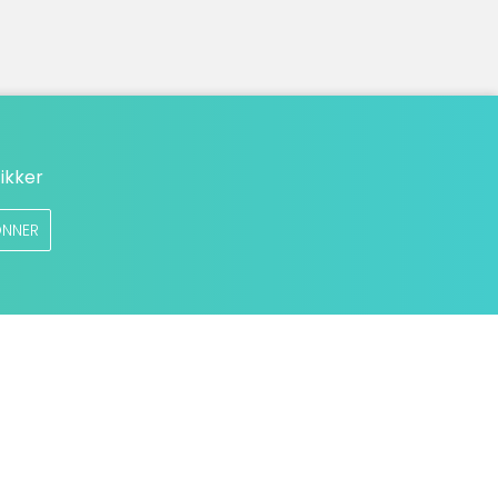
ikker
NNER