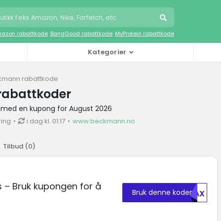
azon rabattkode
BangGood rabattkode
MyProtein rabattkode
Kategorier
kmann rabattkode
abattkoder
 med en kupong for August 2026
ring
i dag kl. 01:17
www.beckmann.no
Tilbud (
0
)
– Bruk kupongen for å
Bruk denne koden
EDAX