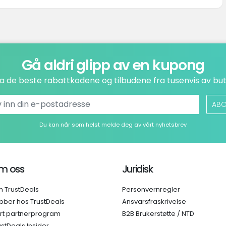
Gå aldri glipp av en kupong
a de beste rabattkodene og tilbudene fra tusenvis av but
ABO
Du kan når som helst melde deg av vårt nyhetsbrev
m oss
Juridisk
 TrustDeals
Personvernregler
bber hos TrustDeals
Ansvarsfraskrivelse
rt partnerprogram
B2B Brukerstøtte / NTD
ustDeals Insider