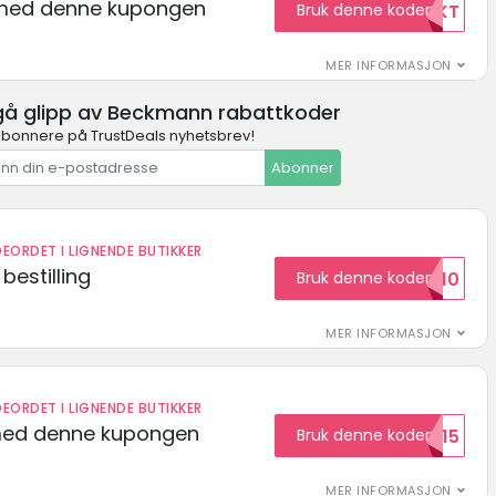
t med denne kupongen
Bruk denne koden
GRATISFRAKT
MER INFORMASJON
 gå glipp av Beckmann rabattkoder
abonnere på TrustDeals nyhetsbrev!
Abonner
EORDET I LIGNENDE BUTIKKER
bestilling
Bruk denne koden
HELLO10
MER INFORMASJON
EORDET I LIGNENDE BUTIKKER
med denne kupongen
Bruk denne koden
Welcome15
MER INFORMASJON