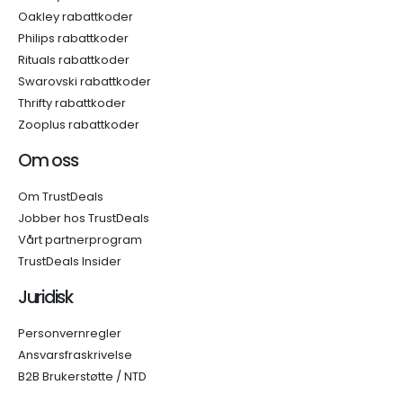
Oakley rabattkoder
Philips rabattkoder
Rituals rabattkoder
Swarovski rabattkoder
Thrifty rabattkoder
Zooplus rabattkoder
Om oss
Om TrustDeals
Jobber hos TrustDeals
Vårt partnerprogram
TrustDeals Insider
Juridisk
Personvernregler
Ansvarsfraskrivelse
B2B Brukerstøtte / NTD