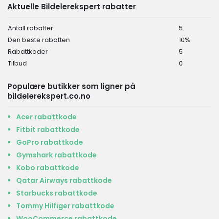
Aktuelle Bildelerekspert rabatter
Antall rabatter
5
Den beste rabatten
10%
Rabattkoder
5
Tilbud
0
Populære butikker som ligner på
bildelerekspert.co.no
Acer rabattkode
Fitbit rabattkode
GoPro rabattkode
Gymshark rabattkode
Kobo rabattkode
Qatar Airways rabattkode
Starbucks rabattkode
Tommy Hilfiger rabattkode
WooCommerce rabattkode