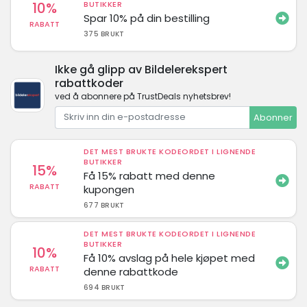
10%
BUTIKKER
Spar 10% på din bestilling
RABATT
375 BRUKT
Ikke gå glipp av Bildelerekspert
rabattkoder
ved å abonnere på TrustDeals nyhetsbrev!
Abonner
DET MEST BRUKTE KODEORDET I LIGNENDE
BUTIKKER
15%
Få 15% rabatt med denne
RABATT
kupongen
677 BRUKT
DET MEST BRUKTE KODEORDET I LIGNENDE
BUTIKKER
10%
Få 10% avslag på hele kjøpet med
RABATT
denne rabattkode
694 BRUKT