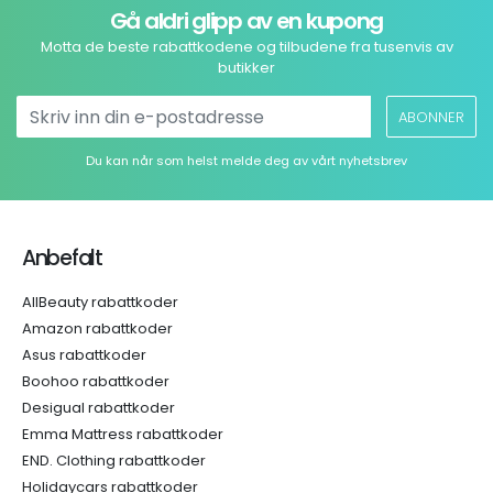
Gå aldri glipp av en kupong
Motta de beste rabattkodene og tilbudene fra tusenvis av
butikker
ABONNER
Du kan når som helst melde deg av vårt nyhetsbrev
Anbefalt
AllBeauty rabattkoder
Amazon rabattkoder
Asus rabattkoder
Boohoo rabattkoder
Desigual rabattkoder
Emma Mattress rabattkoder
END. Clothing rabattkoder
Holidaycars rabattkoder