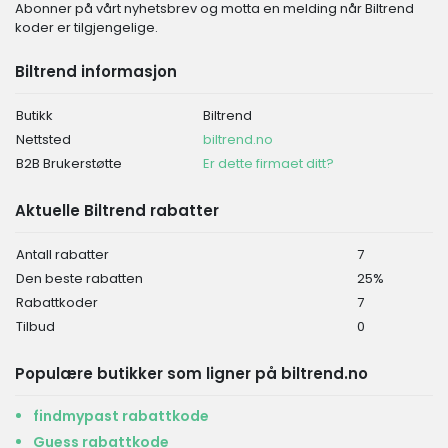
Abonner på vårt nyhetsbrev og motta en melding når Biltrend
koder er tilgjengelige.
Biltrend informasjon
Butikk
Biltrend
Nettsted
biltrend.no
B2B Brukerstøtte
Er dette firmaet ditt?
Aktuelle Biltrend rabatter
Antall rabatter
7
Den beste rabatten
25%
Rabattkoder
7
Tilbud
0
Populære butikker som ligner på biltrend.no
findmypast rabattkode
Guess rabattkode