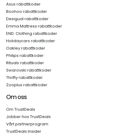
Asus rabattkoder
Boohoo rabattkoder
Desigual rabattkoder
Emma Mattress rabattkoder
END. Clothing rabattkoder
Holidaycars rabattkoder
Oakley rabattkoder
Philips rabattkoder
Rituals rabattkoder
Swarovski rabattkoder
Thrifty rabattkoder
Zooplus rabattkoder
Om oss
Om TrustDeals
Jobber hos TrustDeals
Vårt partnerprogram
TrustDeals Insider