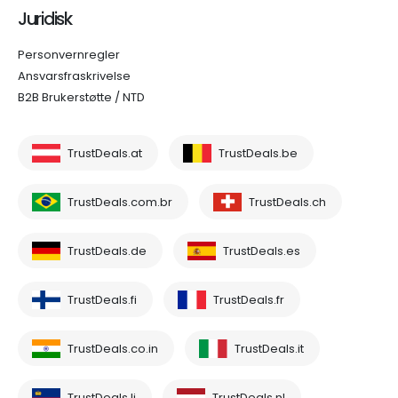
Juridisk
Personvernregler
Ansvarsfraskrivelse
B2B Brukerstøtte / NTD
TrustDeals.at
TrustDeals.be
TrustDeals.com.br
TrustDeals.ch
TrustDeals.de
TrustDeals.es
TrustDeals.fi
TrustDeals.fr
TrustDeals.co.in
TrustDeals.it
TrustDeals.li
TrustDeals.nl