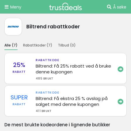
Meny
Å søke
Biltrend rabattkoder
Alle (
7
)
Rabattkoder (
7
)
Tilbud (
0
)
RABATTKODE
25%
Biltrend: Få 25% rabatt ved å bruke
denne kupongen
RABATT
485 BRUKT
RABATTKODE
SUPER
Biltrend: Få ekstra 25 % avslag på
salget med denne kupongen
RABATT
411 BRUKT
De mest brukte kodeordene i lignende butikker