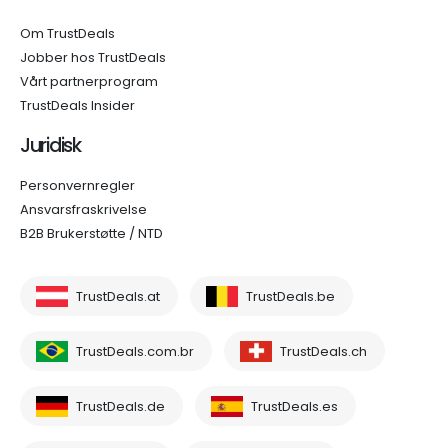
Om TrustDeals
Jobber hos TrustDeals
Vårt partnerprogram
TrustDeals Insider
Juridisk
Personvernregler
Ansvarsfraskrivelse
B2B Brukerstøtte / NTD
TrustDeals.at
TrustDeals.be
TrustDeals.com.br
TrustDeals.ch
TrustDeals.de
TrustDeals.es