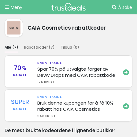
Meny
Å søke
CAIA Cosmetics rabattkoder
Alle (
7
)
Rabattkoder (
7
)
Tilbud (
0
)
RABATTKODE
70%
Spar 70% på utvalgte farger av
Dewy Drops med CAIA rabattkode
RABATT
176 BRUKT
RABATTKODE
SUPER
Bruk denne kupongen for å få 10%
rabatt hos CAIA Cosmetics
RABATT
548 BRUKT
De mest brukte kodeordene i lignende butikker