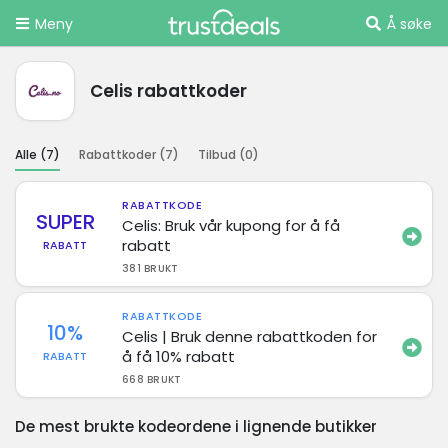
Meny
Å søke
Celis rabattkoder
Alle (
7
)
Rabattkoder (
7
)
Tilbud (
0
)
RABATTKODE
SUPER
Celis: Bruk vår kupong for å få
rabatt
RABATT
381 BRUKT
RABATTKODE
10%
Celis | Bruk denne rabattkoden for
å få 10% rabatt
RABATT
668 BRUKT
De mest brukte kodeordene i lignende butikker