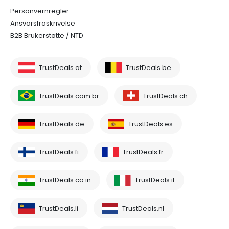
Personvernregler
Ansvarsfraskrivelse
B2B Brukerstøtte / NTD
TrustDeals.at
TrustDeals.be
TrustDeals.com.br
TrustDeals.ch
TrustDeals.de
TrustDeals.es
TrustDeals.fi
TrustDeals.fr
TrustDeals.co.in
TrustDeals.it
TrustDeals.li
TrustDeals.nl