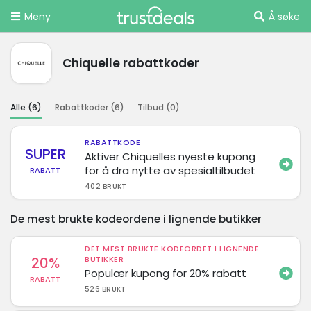
Meny
Å søke
Chiquelle rabattkoder
Alle (
6
)
Rabattkoder (
6
)
Tilbud (
0
)
RABATTKODE
SUPER
Aktiver Chiquelles nyeste kupong
for å dra nytte av spesialtilbudet
RABATT
402 BRUKT
De mest brukte kodeordene i lignende butikker
DET MEST BRUKTE KODEORDET I LIGNENDE
20%
BUTIKKER
Populær kupong for 20% rabatt
RABATT
526 BRUKT