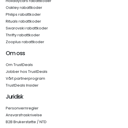
Holidaycars rabattkoder
Oakley rabattkoder
Philips rabattkoder
Rituals rabattkoder
Swarovski rabattkoder
Thrifty rabattkoder
Zooplus rabattkoder
Om oss
Om TrustDeals
Jobber hos TrustDeals
Vårt partnerprogram
TrustDeals Insider
Juridisk
Personvernregler
Ansvarsfraskrivelse
B2B Brukerstøtte / NTD