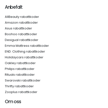
Anbefalt
AllBeauty rabattkoder
Amazon rabattkoder
Asus rabattkoder
Boohoo rabattkoder
Desigual rabattkoder
Emma Mattress rabattkoder
END. Clothing rabattkoder
Holidaycars rabattkoder
Oakley rabattkoder
Philips rabattkoder
Rituals rabattkoder
Swarovski rabattkoder
Thrifty rabattkoder
Zooplus rabattkoder
Om oss