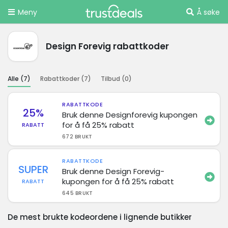
Meny
Å søke
Design Forevig rabattkoder
Alle (
7
)
Rabattkoder (
7
)
Tilbud (
0
)
RABATTKODE
25%
Bruk denne Designforevig kupongen
for å få 25% rabatt
RABATT
672 BRUKT
RABATTKODE
SUPER
Bruk denne Design Forevig-
kupongen for å få 25% rabatt
RABATT
645 BRUKT
De mest brukte kodeordene i lignende butikker