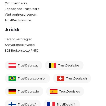
Om TrustDeals
Jobber hos TrustDeals
Vårt partnerprogram
TrustDeals Insider
Juridisk
Personvernregler
Ansvarsfraskrivelse
B2B Brukerstøtte / NTD
TrustDeals.at
TrustDeals.be
TrustDeals.com.br
TrustDeals.ch
TrustDeals.de
TrustDeals.es
TrustDeals.fi
TrustDeals.fr