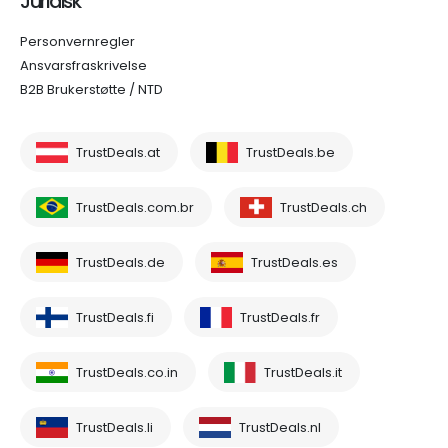
Juridisk
Personvernregler
Ansvarsfraskrivelse
B2B Brukerstøtte / NTD
TrustDeals.at
TrustDeals.be
TrustDeals.com.br
TrustDeals.ch
TrustDeals.de
TrustDeals.es
TrustDeals.fi
TrustDeals.fr
TrustDeals.co.in
TrustDeals.it
TrustDeals.li
TrustDeals.nl