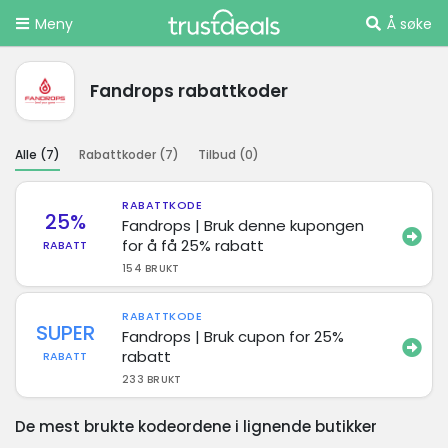
Meny
Å søke
Fandrops rabattkoder
Alle (
7
)
Rabattkoder (
7
)
Tilbud (
0
)
RABATTKODE
25%
Fandrops | Bruk denne kupongen
for å få 25% rabatt
RABATT
154 BRUKT
RABATTKODE
SUPER
Fandrops | Bruk cupon for 25%
rabatt
RABATT
233 BRUKT
De mest brukte kodeordene i lignende butikker