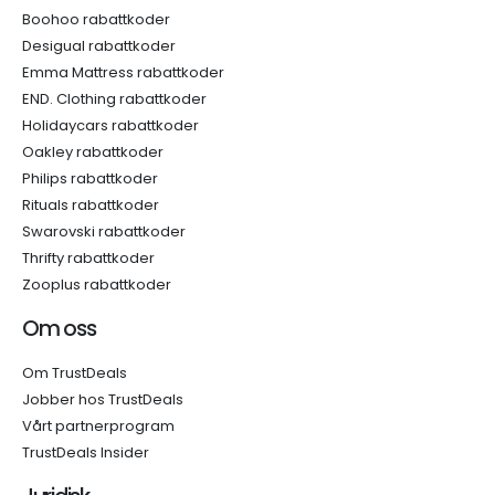
Boohoo rabattkoder
Desigual rabattkoder
Emma Mattress rabattkoder
END. Clothing rabattkoder
Holidaycars rabattkoder
Oakley rabattkoder
Philips rabattkoder
Rituals rabattkoder
Swarovski rabattkoder
Thrifty rabattkoder
Zooplus rabattkoder
Om oss
Om TrustDeals
Jobber hos TrustDeals
Vårt partnerprogram
TrustDeals Insider