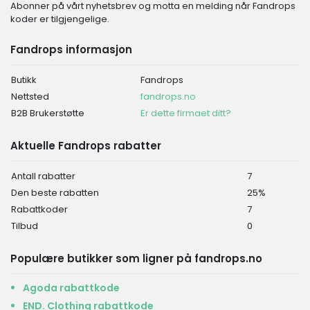
Abonner på vårt nyhetsbrev og motta en melding når Fandrops
koder er tilgjengelige.
Fandrops informasjon
Butikk
Fandrops
Nettsted
fandrops.no
B2B Brukerstøtte
Er dette firmaet ditt?
Aktuelle Fandrops rabatter
Antall rabatter
7
Den beste rabatten
25%
Rabattkoder
7
Tilbud
0
Populære butikker som ligner på fandrops.no
Agoda rabattkode
END. Clothing rabattkode