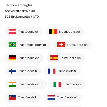
Personvernregler
Ansvarsfraskrivelse
B2B Brukerstøtte / NTD
TrustDeals.at
TrustDeals.be
TrustDeals.com.br
TrustDeals.ch
TrustDeals.de
TrustDeals.es
TrustDeals.fi
TrustDeals.fr
TrustDeals.co.in
TrustDeals.it
TrustDeals.li
TrustDeals.nl