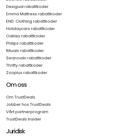
Desigual rabattkoder
Emma Mattress rabattkoder
END. Clothing rabattkoder
Holidaycars rabattkoder
Oakley rabattkoder
Philips rabattkoder
Rituals rabattkoder
Swarovski rabattkoder
Thrifty rabattkoder
Zooplus rabattkoder
Om oss
Om TrustDeals
Jobber hos TrustDeals
Vårt partnerprogram
TrustDeals Insider
Juridisk