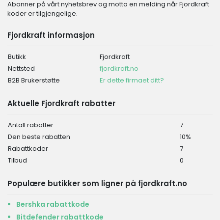
Abonner på vårt nyhetsbrev og motta en melding når Fjordkraft
koder er tilgjengelige.
Fjordkraft informasjon
Butikk
Fjordkraft
Nettsted
fjordkraft.no
B2B Brukerstøtte
Er dette firmaet ditt?
Aktuelle Fjordkraft rabatter
Antall rabatter
7
Den beste rabatten
10%
Rabattkoder
7
Tilbud
0
Populære butikker som ligner på fjordkraft.no
Bershka rabattkode
Bitdefender rabattkode