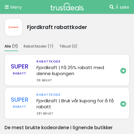
Meny
Å søke
Fjordkraft rabattkoder
Alle (
7
)
Rabattkoder (
7
)
Tilbud (
0
)
RABATTKODE
SUPER
Fjordkraft | Få 25% rabatt med
denne kupongen
RABATT
38 BRUKT
RABATTKODE
SUPER
Fjordkraft | Bruk vår kupong for å få
rabatt
RABATT
281 BRUKT
De mest brukte kodeordene i lignende butikker