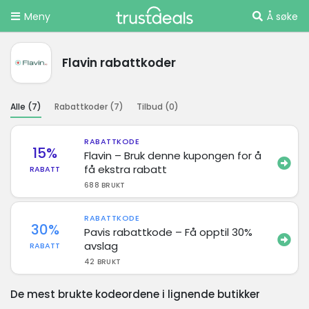
Meny
Å søke
Flavin rabattkoder
Alle (
7
)
Rabattkoder (
7
)
Tilbud (
0
)
RABATTKODE
15%
Flavin – Bruk denne kupongen for å
få ekstra rabatt
RABATT
688 BRUKT
RABATTKODE
30%
Pavis rabattkode – Få opptil 30%
avslag
RABATT
42 BRUKT
De mest brukte kodeordene i lignende butikker