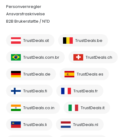
Personvernregler
Ansvarsfraskrivelse
B2B Brukerstøtte / NTD
TrustDeals.at
TrustDeals.be
TrustDeals.com.br
TrustDeals.ch
TrustDeals.de
TrustDeals.es
TrustDeals.fi
TrustDeals.fr
TrustDeals.co.in
TrustDeals.it
TrustDeals.li
TrustDeals.nl