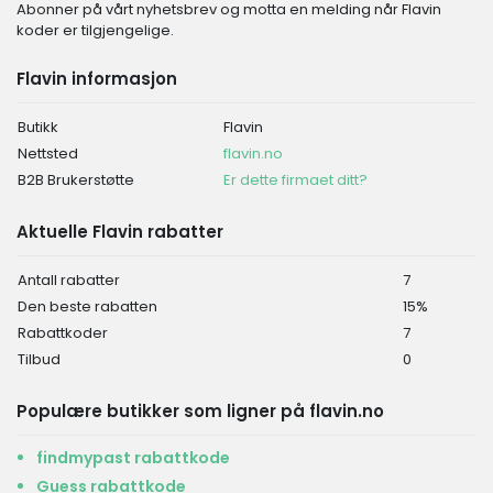
Abonner på vårt nyhetsbrev og motta en melding når Flavin
koder er tilgjengelige.
Flavin informasjon
Butikk
Flavin
Nettsted
flavin.no
B2B Brukerstøtte
Er dette firmaet ditt?
Aktuelle Flavin rabatter
Antall rabatter
7
Den beste rabatten
15%
Rabattkoder
7
Tilbud
0
Populære butikker som ligner på flavin.no
findmypast rabattkode
Guess rabattkode