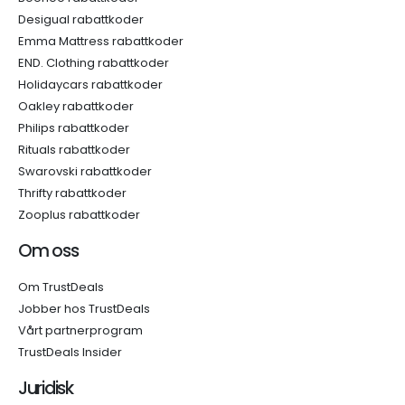
Desigual rabattkoder
Emma Mattress rabattkoder
END. Clothing rabattkoder
Holidaycars rabattkoder
Oakley rabattkoder
Philips rabattkoder
Rituals rabattkoder
Swarovski rabattkoder
Thrifty rabattkoder
Zooplus rabattkoder
Om oss
Om TrustDeals
Jobber hos TrustDeals
Vårt partnerprogram
TrustDeals Insider
Juridisk