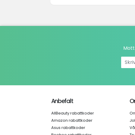
Mott
Anbefalt
O
AllBeauty rabattkoder
Om
Amazon rabattkoder
Jo
Asus rabattkoder
Vå
Boohoo rabattkoder
Tr