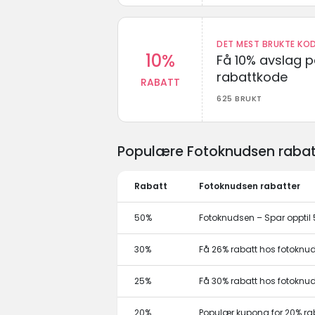
DET MEST BRUKTE KOD
10%
Få 10% avslag 
rabattkode
RABATT
625 BRUKT
Populære Fotoknudsen rabatt
Rabatt
Fotoknudsen rabatter
50%
Fotoknudsen – Spar opptil 
30%
Få 26% rabatt hos fotokn
25%
Få 30% rabatt hos fotokn
20%
Populær kupong for 20% ra