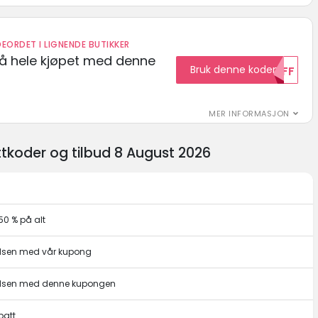
EORDET I LIGNENDE BUTIKKER
på hele kjøpet med denne
Bruk denne koden
10OFF
MER INFORMASJON
koder og tilbud 8 August 2026
50 % på alt
udsen med vår kupong
udsen med denne kupongen
batt