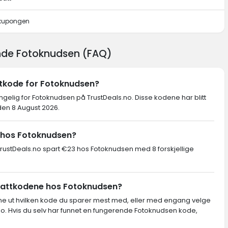
 kupongen
ende Fotoknudsen (FAQ)
ttkode for Fotoknudsen?
engelig for Fotoknudsen på TrustDeals.no. Disse kodene har blitt
den 8 August 2026.
 hos Fotoknudsen?
ustDeals.no spart €23 hos Fotoknudsen med 8 forskjellige
abattkodene hos Fotoknudsen?
inne ut hvilken kode du sparer mest med, eller med engang velge
o. Hvis du selv har funnet en fungerende Fotoknudsen kode,