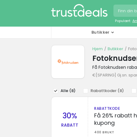
Populært:
Am
Butikker
Hjem
Butikker
Fot
Fotoknudse
Få Fotoknudsen raba
€[SPARING] Gj.sn. spa
Alle (
8
)
Rabattkoder (
8
)
RABATTKODE
30%
Få 26% rabatt 
kupong
RABATT
400 BRUKT