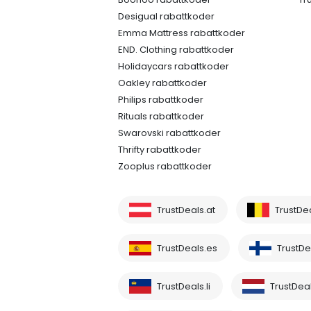
Desigual rabattkoder
Emma Mattress rabattkoder
END. Clothing rabattkoder
Holidaycars rabattkoder
Oakley rabattkoder
Philips rabattkoder
Rituals rabattkoder
Swarovski rabattkoder
Thrifty rabattkoder
Zooplus rabattkoder
TrustDeals.at
TrustDe
TrustDeals.es
TrustDea
TrustDeals.li
TrustDeal