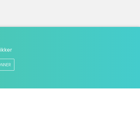
ikker
NNER