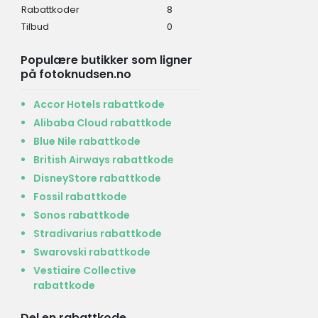
Rabattkoder
8
Tilbud
0
Populære butikker som ligner
på fotoknudsen.no
Accor Hotels rabattkode
Alibaba Cloud rabattkode
Blue Nile rabattkode
British Airways rabattkode
DisneyStore rabattkode
Fossil rabattkode
Sonos rabattkode
Stradivarius rabattkode
Swarovski rabattkode
Vestiaire Collective
rabattkode
Del en rabattkode