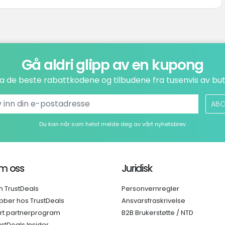
Gå aldri glipp av en kupong
a de beste rabattkodene og tilbudene fra tusenvis av but
ABO
Du kan når som helst melde deg av vårt nyhetsbrev
m oss
Juridisk
 TrustDeals
Personvernregler
bber hos TrustDeals
Ansvarsfraskrivelse
rt partnerprogram
B2B Brukerstøtte / NTD
ustDeals Insider