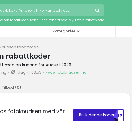
azon rabattkode
BangGood rabattkode
MyProtein rabattkode
Kategorier
oknudsen rabattkode
n rabattkoder
tt med en kupong for August 2026
ring
i dag kl. 03:53
www.fotoknudsen.no
Tilbud (
0
)
hos fotoknudsen med vår
Bruk denne koden
MDNP