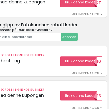
t med denne kupongen
Bruk denne koden
GRATISFRAKT
MER INFORMASJON
å glipp av Fotoknudsen rabattkoder
onnere på TrustDeals nyhetsbrev!
Abonner
EORDET I LIGNENDE BUTIKKER
bestilling
Bruk denne koden
HELLO10
MER INFORMASJON
EORDET I LIGNENDE BUTIKKER
med denne kupongen
Bruk denne koden
Welcome15
MER INFORMASJON