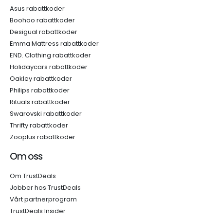
Asus rabattkoder
Boohoo rabattkoder
Desigual rabattkoder
Emma Mattress rabattkoder
END. Clothing rabattkoder
Holidaycars rabattkoder
Oakley rabattkoder
Philips rabattkoder
Rituals rabattkoder
Swarovski rabattkoder
Thrifty rabattkoder
Zooplus rabattkoder
Om oss
Om TrustDeals
Jobber hos TrustDeals
Vårt partnerprogram
TrustDeals Insider