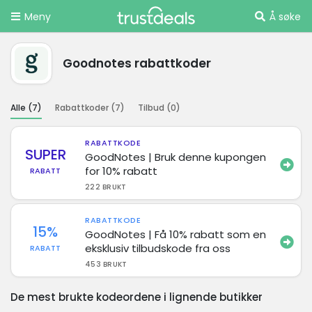
Meny
Å søke
Goodnotes rabattkoder
Alle (
7
)
Rabattkoder (
7
)
Tilbud (
0
)
RABATTKODE
SUPER
GoodNotes | Bruk denne kupongen
for 10% rabatt
RABATT
222 BRUKT
RABATTKODE
15%
GoodNotes | Få 10% rabatt som en
eksklusiv tilbudskode fra oss
RABATT
453 BRUKT
De mest brukte kodeordene i lignende butikker