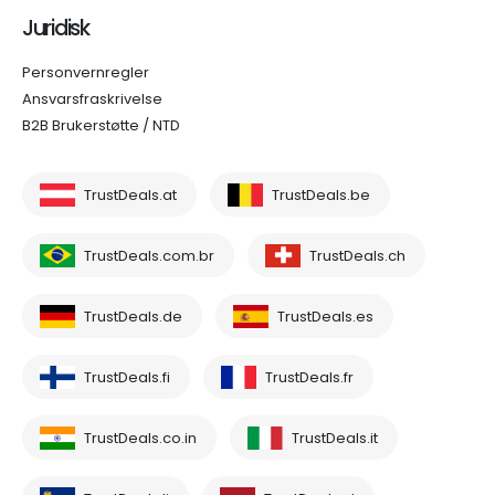
Juridisk
Personvernregler
Ansvarsfraskrivelse
B2B Brukerstøtte / NTD
TrustDeals.at
TrustDeals.be
TrustDeals.com.br
TrustDeals.ch
TrustDeals.de
TrustDeals.es
TrustDeals.fi
TrustDeals.fr
TrustDeals.co.in
TrustDeals.it