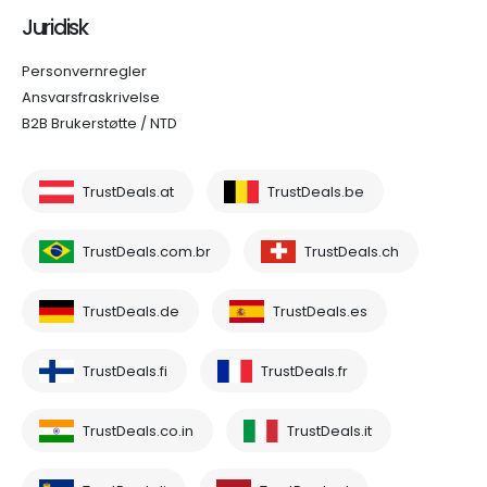
Juridisk
Personvernregler
Ansvarsfraskrivelse
B2B Brukerstøtte / NTD
TrustDeals.at
TrustDeals.be
TrustDeals.com.br
TrustDeals.ch
TrustDeals.de
TrustDeals.es
TrustDeals.fi
TrustDeals.fr
TrustDeals.co.in
TrustDeals.it