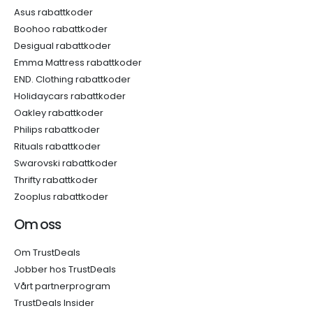
Asus rabattkoder
Boohoo rabattkoder
Desigual rabattkoder
Emma Mattress rabattkoder
END. Clothing rabattkoder
Holidaycars rabattkoder
Oakley rabattkoder
Philips rabattkoder
Rituals rabattkoder
Swarovski rabattkoder
Thrifty rabattkoder
Zooplus rabattkoder
Om oss
Om TrustDeals
Jobber hos TrustDeals
Vårt partnerprogram
TrustDeals Insider