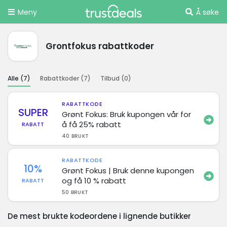
Meny
Å søke
Grontfokus rabattkoder
Alle (
7
)
Rabattkoder (
7
)
Tilbud (
0
)
RABATTKODE
SUPER
Grønt Fokus: Bruk kupongen vår for
å få 25% rabatt
RABATT
40 BRUKT
RABATTKODE
10%
Grønt Fokus | Bruk denne kupongen
og få 10 % rabatt
RABATT
50 BRUKT
De mest brukte kodeordene i lignende butikker