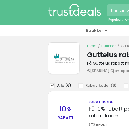
Populært:
Am
Butikker
Hjem
Butikker
Gutt
Guttelus ra
Få Guttelus rabatt 
€[SPARING] Gj.sn. spa
Alle (
6
)
Rabattkoder (
6
)
RABATTKODE
10%
Få 10% rabatt p
rabattkode
RABATT
673 BRUKT