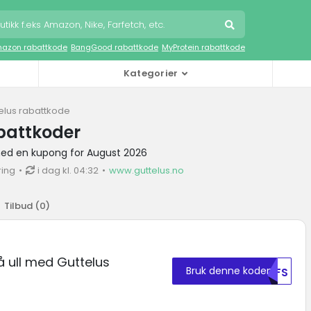
azon rabattkode
BangGood rabattkode
MyProtein rabattkode
Kategorier
elus rabattkode
battkoder
med en kupong for August 2026
ring
i dag kl. 04:32
www.guttelus.no
Tilbud (
0
)
å ull med Guttelus
Bruk denne koden
MDFS