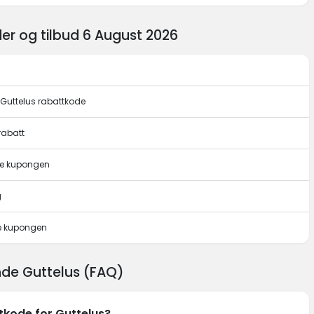
er og tilbud 6 August 2026
 Guttelus rabattkode
rabatt
ne kupongen
g
e kupongen
nde Guttelus (FAQ)
tkode for Guttelus?