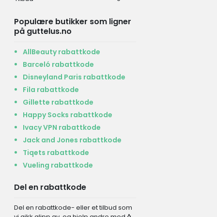
Populære butikker som ligner
på guttelus.no
AllBeauty rabattkode
Barceló rabattkode
Disneyland Paris rabattkode
Fila rabattkode
Gillette rabattkode
Happy Socks rabattkode
Ivacy VPN rabattkode
Jack and Jones rabattkode
Tiqets rabattkode
Vueling rabattkode
Del en rabattkode
Del en rabattkode- eller et tilbud som
vi gikk glipp av, og hjelp andre med å