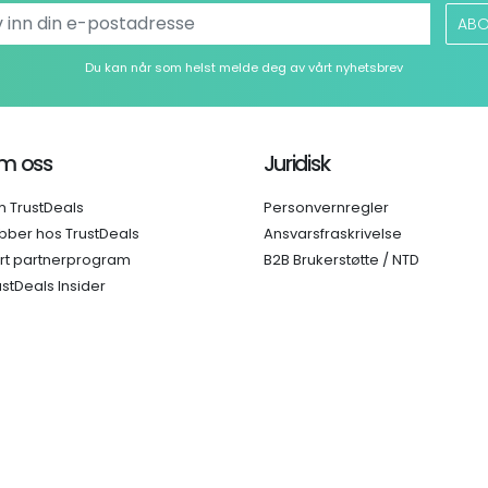
ABO
Du kan når som helst melde deg av vårt nyhetsbrev
m oss
Juridisk
 TrustDeals
Personvernregler
bber hos TrustDeals
Ansvarsfraskrivelse
rt partnerprogram
B2B Brukerstøtte / NTD
ustDeals Insider