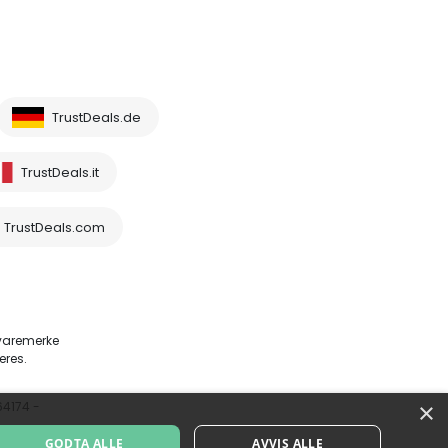
TrustDeals.de
TrustDeals.it
TrustDeals.com
 varemerke
eres.
×
64174 -
GODTA ALLE
AVVIS ALLE