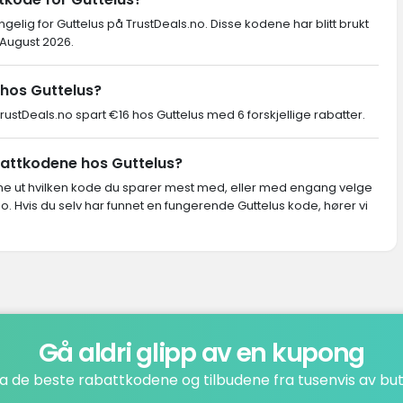
ngelig for Guttelus på TrustDeals.no. Disse kodene har blitt brukt
 August 2026.
hos Guttelus?
stDeals.no spart €16 hos Guttelus med 6 forskjellige rabatter.
battkodene hos Guttelus?
inne ut hvilken kode du sparer mest med, eller med engang velge
. Hvis du selv har funnet en fungerende Guttelus kode, hører vi
Gå aldri glipp av en kupong
a de beste rabattkodene og tilbudene fra tusenvis av but