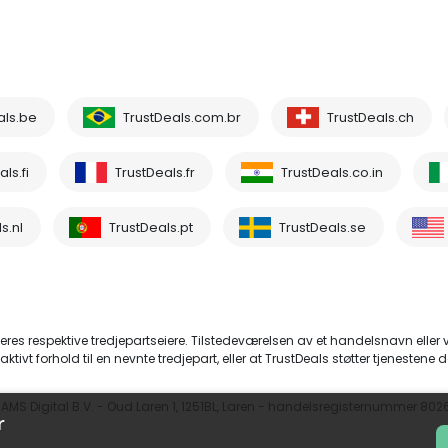
als.be
TrustDeals.com.br
TrustDeals.ch
ls.fi
TrustDeals.fr
TrustDeals.co.in
s.nl
TrustDeals.pt
TrustDeals.se
eres respektive tredjepartseiere. Tilstedeværelsen av et handelsnavn eller
aktivt forhold til en nevnte tredjepart, eller at TrustDeals støtter tjenestene d
r AMS Digital B.V. - Oud Laren 1, 1251BL, Laren - handelsregisternummer 802
r