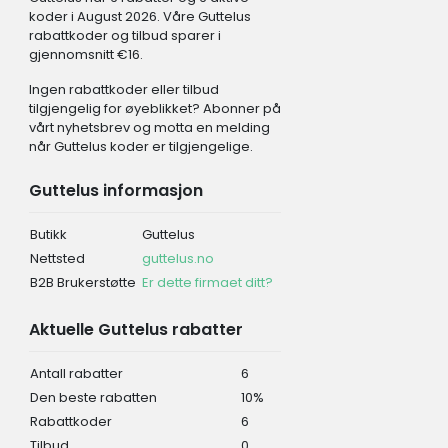
koder i August 2026. Våre Guttelus
rabattkoder og tilbud sparer i
gjennomsnitt €16.
Ingen rabattkoder eller tilbud
tilgjengelig for øyeblikket? Abonner på
vårt nyhetsbrev og motta en melding
når Guttelus koder er tilgjengelige.
Guttelus informasjon
Butikk
Guttelus
Nettsted
guttelus.no
B2B Brukerstøtte
Er dette firmaet ditt?
Aktuelle Guttelus rabatter
Antall rabatter
6
Den beste rabatten
10%
Rabattkoder
6
Tilbud
0