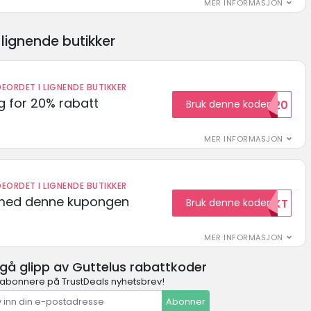
MER INFORMASJON
lignende butikker
EORDET I LIGNENDE BUTIKKER
 for 20% rabatt
Bruk denne koden
RABATT20
MER INFORMASJON
EORDET I LIGNENDE BUTIKKER
t med denne kupongen
Bruk denne koden
GRATISFRAKT
MER INFORMASJON
 gå glipp av Guttelus rabattkoder
 abonnere på TrustDeals nyhetsbrev!
Abonner