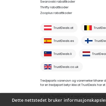
Swarovski rabattkoder
Thrifty rabattkoder
Zooplus rabattkoder
TrustDeals.at
TrustDe
TrustDeals.es
TrustDea
TrustDeals.li
TrustDeal
TrustDeals.co.uk
Tredjeparts varenavn og varemerker tilhører d
for en tredjepart betyr ikke at TrustDeals har et 
© 2026 TrustDeals er et registrert varenavn fo
Dette nettstedet bruker informasjonskapsle
MVA-nummer: NL861609360B01