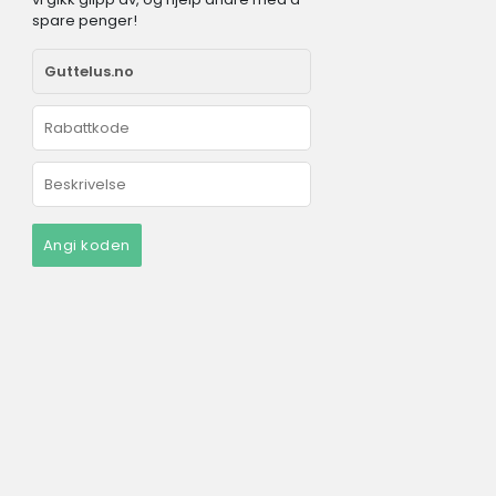
spare penger!
Angi koden