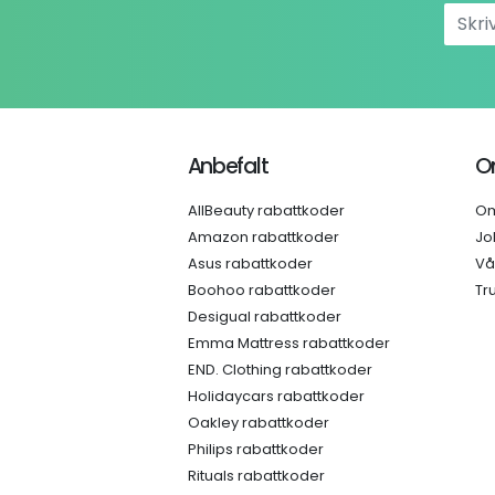
Anbefalt
O
AllBeauty rabattkoder
Om
Amazon rabattkoder
Jo
Asus rabattkoder
Vå
Boohoo rabattkoder
Tr
Desigual rabattkoder
Emma Mattress rabattkoder
END. Clothing rabattkoder
Holidaycars rabattkoder
Oakley rabattkoder
Philips rabattkoder
Rituals rabattkoder