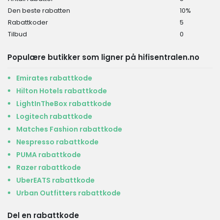
Den beste rabatten
10%
Rabattkoder
5
Tilbud
0
Populære butikker som ligner på hifisentralen.no
Emirates rabattkode
Hilton Hotels rabattkode
LightInTheBox rabattkode
Logitech rabattkode
Matches Fashion rabattkode
Nespresso rabattkode
PUMA rabattkode
Razer rabattkode
UberEATS rabattkode
Urban Outfitters rabattkode
Del en rabattkode