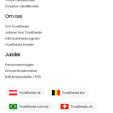
Thrifty rabattkoder
Zooplus rabattkoder
Om oss
Om TrustDeals
Jobber hos TrustDeals
Vårt partnerprogram
TrustDeals Insider
Juridisk
Personvernregler
Ansvarsfraskrivelse
B2B Brukerstøtte / NTD
TrustDeals.at
TrustDeals.be
TrustDeals.com.br
TrustDeals.ch