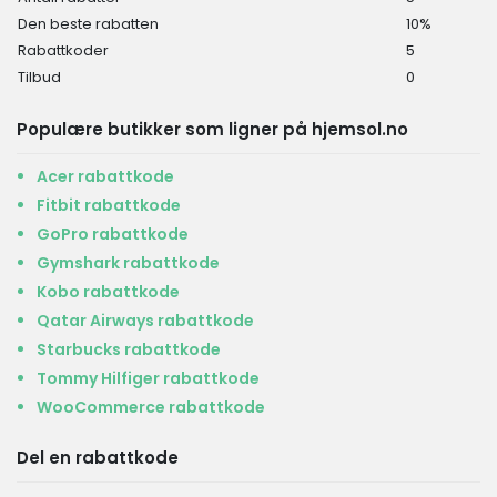
Den beste rabatten
10%
Rabattkoder
5
Tilbud
0
Populære butikker som ligner på hjemsol.no
Acer rabattkode
Fitbit rabattkode
GoPro rabattkode
Gymshark rabattkode
Kobo rabattkode
Qatar Airways rabattkode
Starbucks rabattkode
Tommy Hilfiger rabattkode
WooCommerce rabattkode
Del en rabattkode