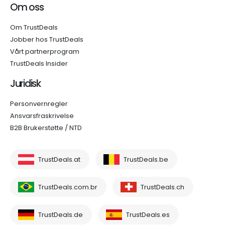
Om oss
Om TrustDeals
Jobber hos TrustDeals
Vårt partnerprogram
TrustDeals Insider
Juridisk
Personvernregler
Ansvarsfraskrivelse
B2B Brukerstøtte / NTD
TrustDeals.at
TrustDeals.be
TrustDeals.com.br
TrustDeals.ch
TrustDeals.de
TrustDeals.es