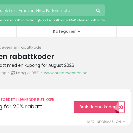
azon rabattkode
BangGood rabattkode
MyProtein rabattkode
Kategorier
devennen rabattkode
n rabattkoder
att med en kupong for August 2026
ring
i dag kl. 05:11
www.hundevennen.no
EORDET I LIGNENDE BUTIKKER
 for 20% rabatt
Bruk denne koden
RABATT20
MER INFORMASJON