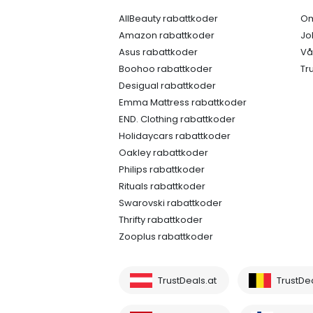
AllBeauty rabattkoder
Om
Amazon rabattkoder
Jo
Asus rabattkoder
Vå
Boohoo rabattkoder
Tr
Desigual rabattkoder
Emma Mattress rabattkoder
END. Clothing rabattkoder
Holidaycars rabattkoder
Oakley rabattkoder
Philips rabattkoder
Rituals rabattkoder
Swarovski rabattkoder
Thrifty rabattkoder
Zooplus rabattkoder
TrustDeals.at
TrustDe