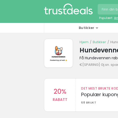
Populært:
Am
Butikker
Hjem
Butikker
Hun
Hundevenne
Få Hundevennen rab
€[SPARING] Gj.sn. spa
DET MEST BRUKTE KOD
20%
Populær kupong
RABATT
68 BRUKT