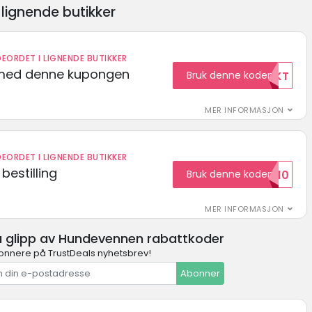
lignende butikker
EORDET I LIGNENDE BUTIKKER
t med denne kupongen
Bruk denne koden
GRATISFRAKT
MER INFORMASJON
EORDET I LIGNENDE BUTIKKER
bestilling
Bruk denne koden
HELLO10
MER INFORMASJON
å glipp av Hundevennen rabattkoder
onnere på TrustDeals nyhetsbrev!
Abonner