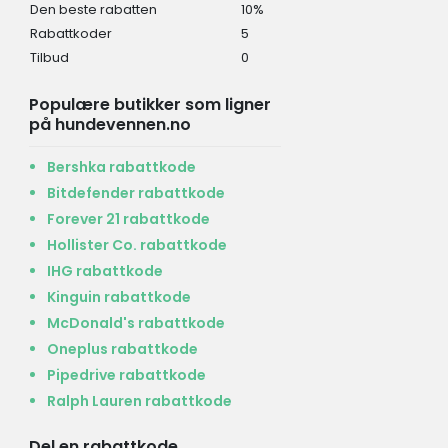
Den beste rabatten
10%
Rabattkoder
5
Tilbud
0
Populære butikker som ligner
på hundevennen.no
Bershka rabattkode
Bitdefender rabattkode
Forever 21 rabattkode
Hollister Co. rabattkode
IHG rabattkode
Kinguin rabattkode
McDonald's rabattkode
Oneplus rabattkode
Pipedrive rabattkode
Ralph Lauren rabattkode
Del en rabattkode