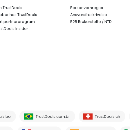
 TrustDeals
Personvernregler
bber hos TrustDeals
Ansvarsfraskrivelse
rt partnerprogram
B2B Brukerstøtte / NTD
ustDeals Insider
als.be
TrustDeals.com.br
TrustDeals.ch