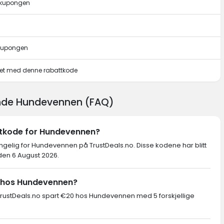
e kupongen
 kupongen
pet med denne rabattkode
ende Hundevennen (FAQ)
ttkode for Hundevennen?
jengelig for Hundevennen på TrustDeals.no. Disse kodene har blitt
 den 6 August 2026.
e hos Hundevennen?
rustDeals.no spart €20 hos Hundevennen med 5 forskjellige