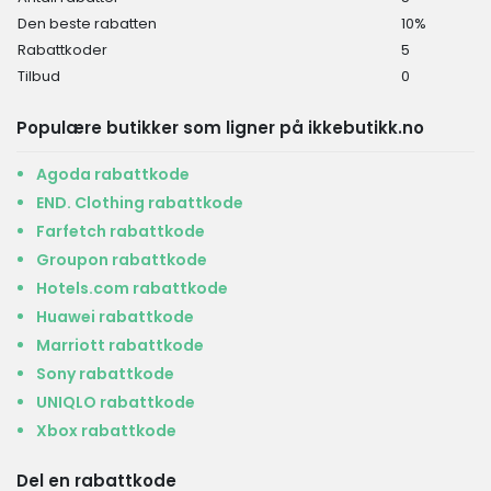
Den beste rabatten
10%
Rabattkoder
5
Tilbud
0
Populære butikker som ligner på ikkebutikk.no
Agoda rabattkode
END. Clothing rabattkode
Farfetch rabattkode
Groupon rabattkode
Hotels.com rabattkode
Huawei rabattkode
Marriott rabattkode
Sony rabattkode
UNIQLO rabattkode
Xbox rabattkode
Del en rabattkode