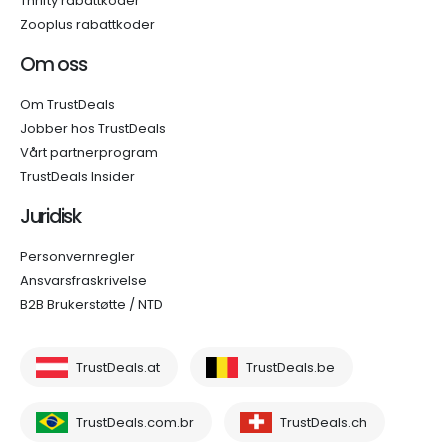
Thrifty rabattkoder
Zooplus rabattkoder
Om oss
Om TrustDeals
Jobber hos TrustDeals
Vårt partnerprogram
TrustDeals Insider
Juridisk
Personvernregler
Ansvarsfraskrivelse
B2B Brukerstøtte / NTD
TrustDeals.at
TrustDeals.be
TrustDeals.com.br
TrustDeals.ch