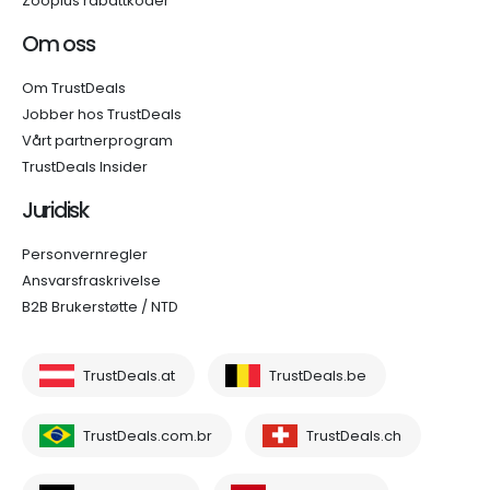
Zooplus rabattkoder
Om oss
Om TrustDeals
Jobber hos TrustDeals
Vårt partnerprogram
TrustDeals Insider
Juridisk
Personvernregler
Ansvarsfraskrivelse
B2B Brukerstøtte / NTD
TrustDeals.at
TrustDeals.be
TrustDeals.com.br
TrustDeals.ch