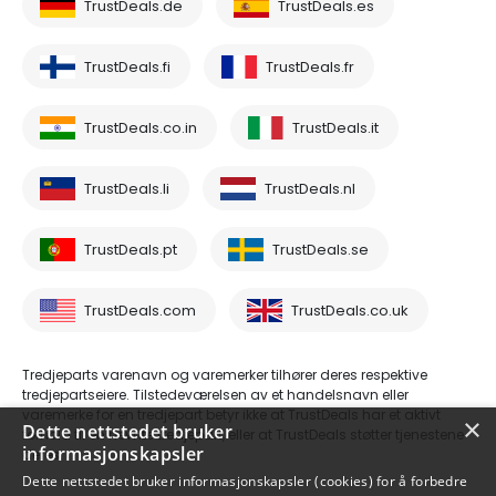
TrustDeals.de
TrustDeals.es
TrustDeals.fi
TrustDeals.fr
TrustDeals.co.in
TrustDeals.it
TrustDeals.li
TrustDeals.nl
TrustDeals.pt
TrustDeals.se
TrustDeals.com
TrustDeals.co.uk
Tredjeparts varenavn og varemerker tilhører deres respektive
tredjepartseiere. Tilstedeværelsen av et handelsnavn eller
varemerke for en tredjepart betyr ikke at TrustDeals har et aktivt
×
Dette nettstedet bruker
forhold til en nevnte tredjepart, eller at TrustDeals støtter tjenestene
informasjonskapsler
deres.
Dette nettstedet bruker informasjonskapsler (cookies) for å forbedre