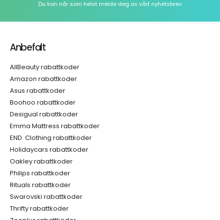
Du kan når som helst melde deg av vårt nyhetsbrev
Anbefalt
AllBeauty rabattkoder
Amazon rabattkoder
Asus rabattkoder
Boohoo rabattkoder
Desigual rabattkoder
Emma Mattress rabattkoder
END. Clothing rabattkoder
Holidaycars rabattkoder
Oakley rabattkoder
Philips rabattkoder
Rituals rabattkoder
Swarovski rabattkoder
Thrifty rabattkoder