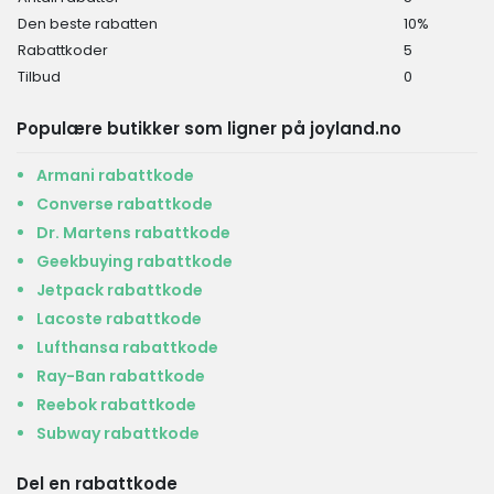
Den beste rabatten
10%
Rabattkoder
5
Tilbud
0
Populære butikker som ligner på joyland.no
Armani rabattkode
Converse rabattkode
Dr. Martens rabattkode
Geekbuying rabattkode
Jetpack rabattkode
Lacoste rabattkode
Lufthansa rabattkode
Ray-Ban rabattkode
Reebok rabattkode
Subway rabattkode
Del en rabattkode