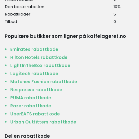
Den beste rabatten
10%
Rabattkoder
5
Tilbud
0
Populære butikker som ligner på kaffelageret.no
Emirates rabattkode
Hilton Hotels rabattkode
LightInTheBox rabattkode
Logitech rabattkode
Matches Fashion rabattkode
Nespresso rabattkode
PUMA rabattkode
Razer rabattkode
UberEATS rabattkode
Urban Outfitters rabattkode
Del en rabattkode