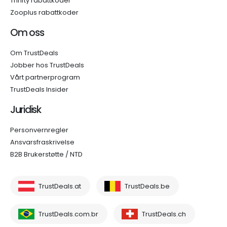
Thrifty rabattkoder
Zooplus rabattkoder
Om oss
Om TrustDeals
Jobber hos TrustDeals
Vårt partnerprogram
TrustDeals Insider
Juridisk
Personvernregler
Ansvarsfraskrivelse
B2B Brukerstøtte / NTD
TrustDeals.at
TrustDeals.be
TrustDeals.com.br
TrustDeals.ch