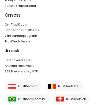
Thrifty rabattkoder
Zooplus rabattkoder
Om oss
Om TrustDeals
Jobber hos TrustDeals
Vårt partnerprogram
TrustDeals Insider
Juridisk
Personvernregler
Ansvarsfraskrivelse
B2B Brukerstøtte / NTD
TrustDeals.at
TrustDeals.be
TrustDeals.com.br
TrustDeals.ch