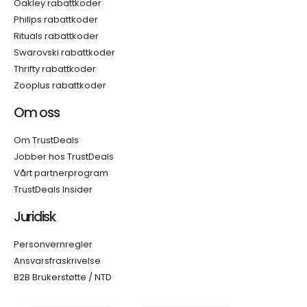
Oakley rabattkoder
Philips rabattkoder
Rituals rabattkoder
Swarovski rabattkoder
Thrifty rabattkoder
Zooplus rabattkoder
Om oss
Om TrustDeals
Jobber hos TrustDeals
Vårt partnerprogram
TrustDeals Insider
Juridisk
Personvernregler
Ansvarsfraskrivelse
B2B Brukerstøtte / NTD