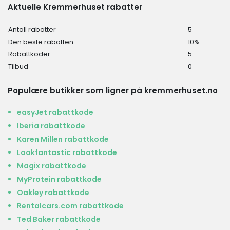
Aktuelle Kremmerhuset rabatter
Antall rabatter
5
Den beste rabatten
10%
Rabattkoder
5
Tilbud
0
Populære butikker som ligner på kremmerhuset.no
easyJet rabattkode
Iberia rabattkode
Karen Millen rabattkode
Lookfantastic rabattkode
Magix rabattkode
MyProtein rabattkode
Oakley rabattkode
Rentalcars.com rabattkode
Ted Baker rabattkode