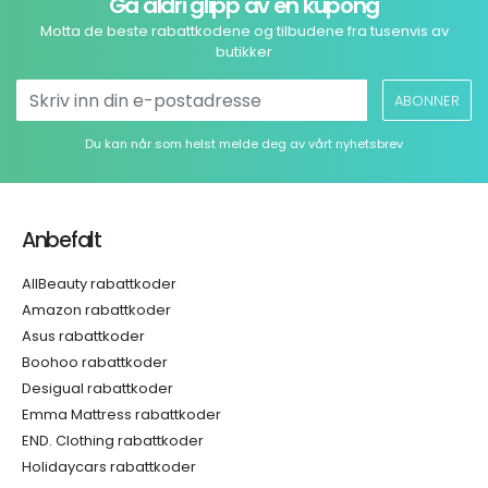
Gå aldri glipp av en kupong
Motta de beste rabattkodene og tilbudene fra tusenvis av
butikker
ABONNER
Du kan når som helst melde deg av vårt nyhetsbrev
Anbefalt
AllBeauty rabattkoder
Amazon rabattkoder
Asus rabattkoder
Boohoo rabattkoder
Desigual rabattkoder
Emma Mattress rabattkoder
END. Clothing rabattkoder
Holidaycars rabattkoder