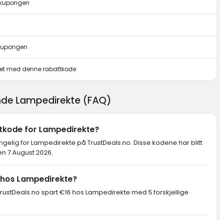
e kupongen
 kupongen
pet med denne rabattkode
ende Lampedirekte (FAQ)
ttkode for Lampedirekte?
engelig for Lampedirekte på TrustDeals.no. Disse kodene har blitt
en 7 August 2026.
 hos Lampedirekte?
ustDeals.no spart €16 hos Lampedirekte med 5 forskjellige