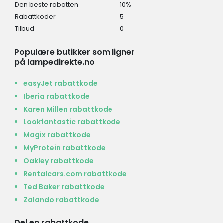
Den beste rabatten
10%
Rabattkoder
5
Tilbud
0
Populære butikker som ligner
på lampedirekte.no
easyJet rabattkode
Iberia rabattkode
Karen Millen rabattkode
Lookfantastic rabattkode
Magix rabattkode
MyProtein rabattkode
Oakley rabattkode
Rentalcars.com rabattkode
Ted Baker rabattkode
Zalando rabattkode
Del en rabattkode