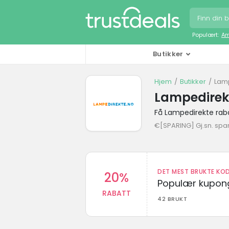
Populært:
Am
Butikker
Hjem
Butikker
Lam
Lampedirek
Få Lampedirekte rab
€[SPARING] Gj.sn. spa
DET MEST BRUKTE KOD
20%
Populær kupong
RABATT
42 BRUKT