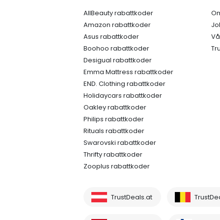
AllBeauty rabattkoder
Om
Amazon rabattkoder
Jo
Asus rabattkoder
Vå
Boohoo rabattkoder
Tr
Desigual rabattkoder
Emma Mattress rabattkoder
END. Clothing rabattkoder
Holidaycars rabattkoder
Oakley rabattkoder
Philips rabattkoder
Rituals rabattkoder
Swarovski rabattkoder
Thrifty rabattkoder
Zooplus rabattkoder
TrustDeals.at
TrustDe