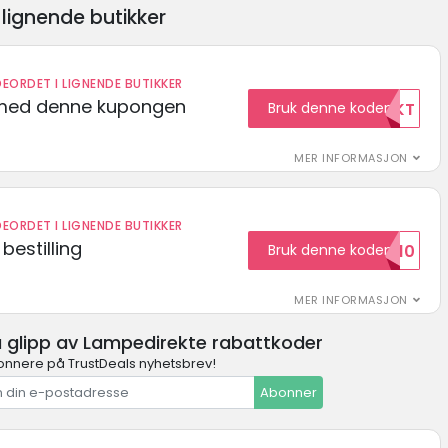
lignende butikker
EORDET I LIGNENDE BUTIKKER
t med denne kupongen
Bruk denne koden
GRATISFRAKT
MER INFORMASJON
EORDET I LIGNENDE BUTIKKER
bestilling
Bruk denne koden
HELLO10
MER INFORMASJON
å glipp av Lampedirekte rabattkoder
onnere på TrustDeals nyhetsbrev!
Abonner