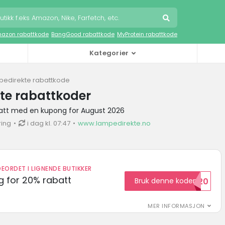
azon rabattkode
BangGood rabattkode
MyProtein rabattkode
Kategorier
pedirekte rabattkode
te rabattkoder
att med en kupong for August 2026
ring
i dag kl. 07:47
www.lampedirekte.no
EORDET I LIGNENDE BUTIKKER
 for 20% rabatt
Bruk denne koden
RABATT20
MER INFORMASJON