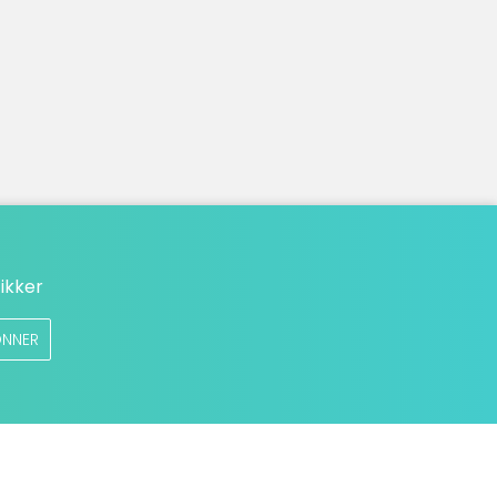
ikker
NNER