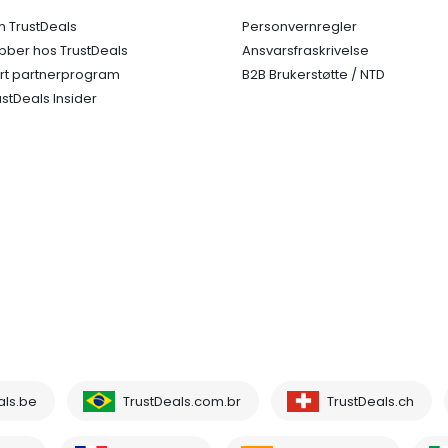
 TrustDeals
Personvernregler
bber hos TrustDeals
Ansvarsfraskrivelse
rt partnerprogram
B2B Brukerstøtte / NTD
ustDeals Insider
als.be
TrustDeals.com.br
TrustDeals.ch