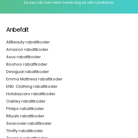
Du kan når som helst melde deg av vårt nyhetsbrev
Anbefalt
AllBeauty rabattkoder
Amazon rabattkoder
Asus rabattkoder
Boohoo rabattkoder
Desigual rabattkoder
Emma Mattress rabattkoder
END. Clothing rabattkoder
Holidaycars rabattkoder
Oakley rabattkoder
Philips rabattkoder
Rituals rabattkoder
Swarovski rabattkoder
Thrifty rabattkoder