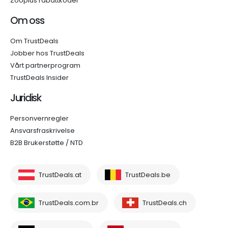
Zooplus rabattkoder
Om oss
Om TrustDeals
Jobber hos TrustDeals
Vårt partnerprogram
TrustDeals Insider
Juridisk
Personvernregler
Ansvarsfraskrivelse
B2B Brukerstøtte / NTD
TrustDeals.at
TrustDeals.be
TrustDeals.com.br
TrustDeals.ch