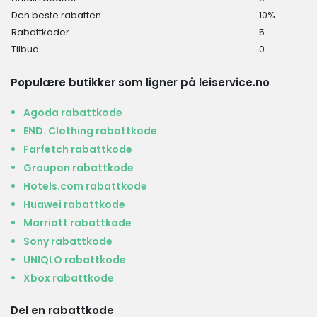
Den beste rabatten
10%
Rabattkoder
5
Tilbud
0
Populære butikker som ligner på leiservice.no
Agoda rabattkode
END. Clothing rabattkode
Farfetch rabattkode
Groupon rabattkode
Hotels.com rabattkode
Huawei rabattkode
Marriott rabattkode
Sony rabattkode
UNIQLO rabattkode
Xbox rabattkode
Del en rabattkode