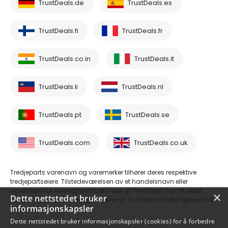
TrustDeals.de
TrustDeals.es
TrustDeals.fi
TrustDeals.fr
TrustDeals.co.in
TrustDeals.it
TrustDeals.li
TrustDeals.nl
TrustDeals.pt
TrustDeals.se
TrustDeals.com
TrustDeals.co.uk
Tredjeparts varenavn og varemerker tilhører deres respektive
tredjepartseiere. Tilstedeværelsen av et handelsnavn eller
varemerke for en tredjepart betyr ikke at TrustDeals har et aktivt
×
Dette nettstedet bruker
forhold til en nevnte tredjepart, eller at TrustDeals støtter tjenestene
informasjonskapsler
deres.
Dette nettstedet bruker informasjonskapsler (cookies) for å forbedre