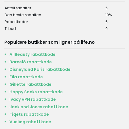
Antall rabatter
6
Den beste rabatten
10%
Rabattkoder
6
Tilbud
0
Populære butikker som ligner på life.no
AllBeauty rabattkode
Barceló rabattkode
Disneyland Paris rabattkode
Fila rabattkode
Gillette rabattkode
Happy Socks rabattkode
Ivacy VPN rabattkode
Jack and Jones rabattkode
Tiqets rabattkode
Vueling rabattkode