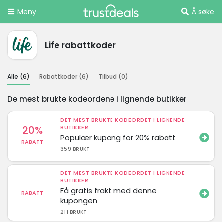
Meny
Å søke
Life rabattkoder
Alle (
6
)
Rabattkoder (
6
)
Tilbud (
0
)
De mest brukte kodeordene i lignende butikker
DET MEST BRUKTE KODEORDET I LIGNENDE
20%
BUTIKKER
Populær kupong for 20% rabatt
RABATT
359 BRUKT
DET MEST BRUKTE KODEORDET I LIGNENDE
BUTIKKER
Få gratis frakt med denne
RABATT
kupongen
211 BRUKT