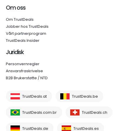
Om oss
Om TrustDeals
Jobber hos TrustDeals
Vårt partnerprogram
TrustDeals Insider
Juridisk
Personvernregler
Ansvarsfraskrivelse
B2B Brukerstøtte / NTD
TrustDeals.at
TrustDeals.be
TrustDeals.com.br
TrustDeals.ch
TrustDeals.de
TrustDeals.es