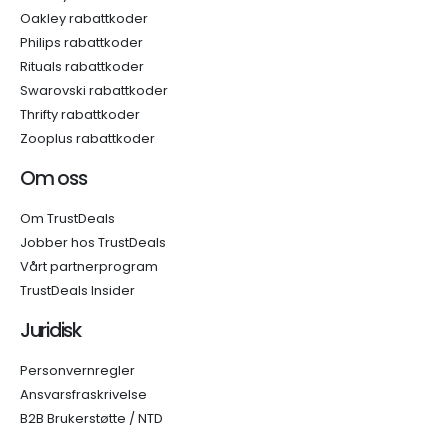
Oakley rabattkoder
Philips rabattkoder
Rituals rabattkoder
Swarovski rabattkoder
Thrifty rabattkoder
Zooplus rabattkoder
Om oss
Om TrustDeals
Jobber hos TrustDeals
Vårt partnerprogram
TrustDeals Insider
Juridisk
Personvernregler
Ansvarsfraskrivelse
B2B Brukerstøtte / NTD