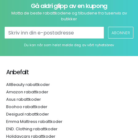
Gå aldri glipp av en kupong
Motta de beste rabattkodene og tilbudene fra tusenvis av
butikker
ABONNER
Du kan når som helst melde deg av vårt nyhetsbrev
Anbefalt
AllBeauty rabattkoder
Amazon rabattkoder
Asus rabattkoder
Boohoo rabattkoder
Desigual rabattkoder
Emma Mattress rabattkoder
END. Clothing rabattkoder
Holidaycars rabattkoder