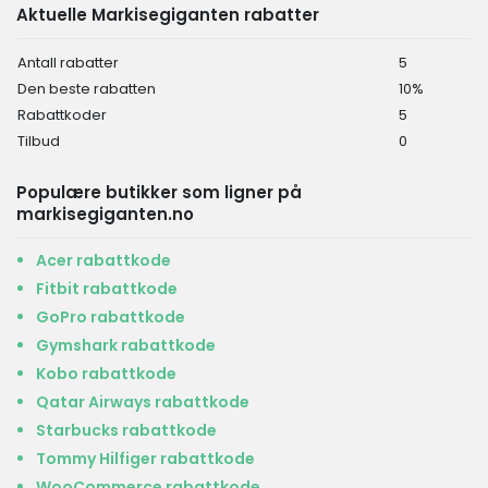
Aktuelle Markisegiganten rabatter
Antall rabatter
5
Den beste rabatten
10%
Rabattkoder
5
Tilbud
0
Populære butikker som ligner på
markisegiganten.no
Acer rabattkode
Fitbit rabattkode
GoPro rabattkode
Gymshark rabattkode
Kobo rabattkode
Qatar Airways rabattkode
Starbucks rabattkode
Tommy Hilfiger rabattkode
WooCommerce rabattkode