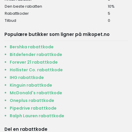
Den beste rabatten
10%
Rabattkoder
5
Tilbud
0
Populære butikker som ligner på mikopet.no
Bershka rabattkode
Bitdefender rabattkode
Forever 21 rabattkode
Hollister Co. rabattkode
IHG rabattkode
Kinguin rabattkode
McDonald's rabattkode
Oneplus rabattkode
Pipedrive rabattkode
Ralph Lauren rabattkode
Del en rabattkode