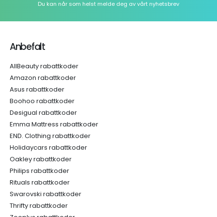
Du kan når som helst melde deg av vårt nyhetsbrev
Anbefalt
AllBeauty rabattkoder
Amazon rabattkoder
Asus rabattkoder
Boohoo rabattkoder
Desigual rabattkoder
Emma Mattress rabattkoder
END. Clothing rabattkoder
Holidaycars rabattkoder
Oakley rabattkoder
Philips rabattkoder
Rituals rabattkoder
Swarovski rabattkoder
Thrifty rabattkoder