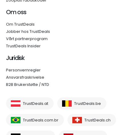
Zooplus rabattkoder
Om oss
Om TrustDeals
Jobber hos TrustDeals
Vårt partnerprogram
TrustDeals Insider
Juridisk
Personvernregler
Ansvarsfraskrivelse
B2B Brukerstøtte / NTD
TrustDeals.at
TrustDeals.be
TrustDeals.com.br
TrustDeals.ch