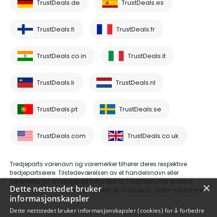
TrustDeals.de
TrustDeals.es
TrustDeals.fi
TrustDeals.fr
TrustDeals.co.in
TrustDeals.it
TrustDeals.li
TrustDeals.nl
TrustDeals.pt
TrustDeals.se
TrustDeals.com
TrustDeals.co.uk
Tredjeparts varenavn og varemerker tilhører deres respektive
tredjepartseiere. Tilstedeværelsen av et handelsnavn eller
varemerke for en tredjepart betyr ikke at TrustDeals har et aktivt
×
Dette nettstedet bruker
forhold til en nevnte tredjepart, eller at TrustDeals støtter tjenestene
informasjonskapsler
deres.
Dette nettstedet bruker informasjonskapsler (cookies) for å forbedre