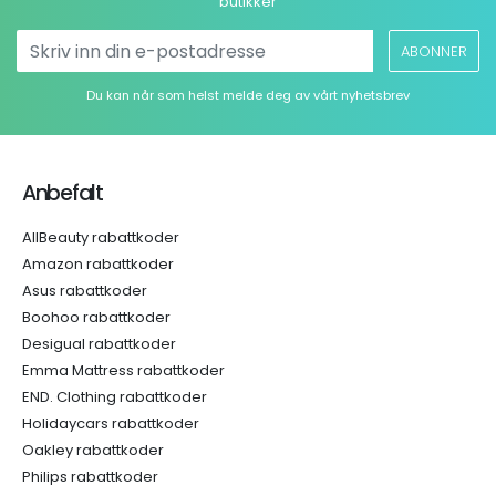
butikker
ABONNER
Du kan når som helst melde deg av vårt nyhetsbrev
Anbefalt
AllBeauty rabattkoder
Amazon rabattkoder
Asus rabattkoder
Boohoo rabattkoder
Desigual rabattkoder
Emma Mattress rabattkoder
END. Clothing rabattkoder
Holidaycars rabattkoder
Oakley rabattkoder
Philips rabattkoder