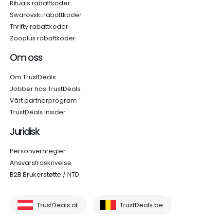
Rituals rabattkoder
Swarovski rabattkoder
Thrifty rabattkoder
Zooplus rabattkoder
Om oss
Om TrustDeals
Jobber hos TrustDeals
Vårt partnerprogram
TrustDeals Insider
Juridisk
Personvernregler
Ansvarsfraskrivelse
B2B Brukerstøtte / NTD
TrustDeals.at
TrustDeals.be