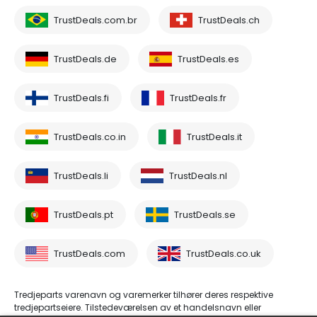
TrustDeals.com.br
TrustDeals.ch
TrustDeals.de
TrustDeals.es
TrustDeals.fi
TrustDeals.fr
TrustDeals.co.in
TrustDeals.it
TrustDeals.li
TrustDeals.nl
TrustDeals.pt
TrustDeals.se
TrustDeals.com
TrustDeals.co.uk
Tredjeparts varenavn og varemerker tilhører deres respektive
tredjepartseiere. Tilstedeværelsen av et handelsnavn eller