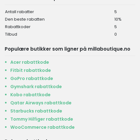
Antall rabatter
5
Den beste rabatten
10%
Rabattkoder
5
Tilbud
0
Populære butikker som ligner på millaboutique.no
Acer rabattkode
Fitbit rabattkode
GoPro rabattkode
Gymshark rabattkode
Kobo rabattkode
Qatar Airways rabattkode
Starbucks rabattkode
Tommy Hilfiger rabattkode
WooCommerce rabattkode