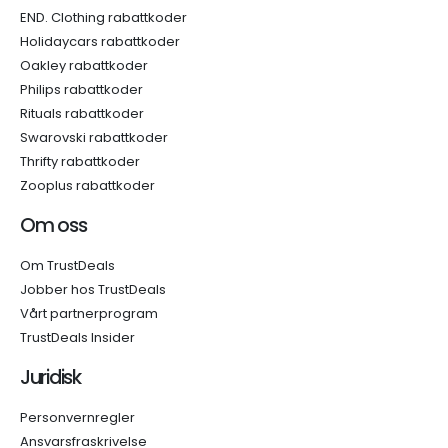
END. Clothing rabattkoder
Holidaycars rabattkoder
Oakley rabattkoder
Philips rabattkoder
Rituals rabattkoder
Swarovski rabattkoder
Thrifty rabattkoder
Zooplus rabattkoder
Om oss
Om TrustDeals
Jobber hos TrustDeals
Vårt partnerprogram
TrustDeals Insider
Juridisk
Personvernregler
Ansvarsfraskrivelse