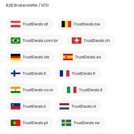
B2B Brukerstøtte / NTD
TrustDeals.at
TrustDeals.be
TrustDeals.com.br
TrustDeals.ch
TrustDeals.de
TrustDeals.es
TrustDeals.fi
TrustDeals.fr
TrustDeals.co.in
TrustDeals.it
TrustDeals.li
TrustDeals.nl
TrustDeals.pt
TrustDeals.se