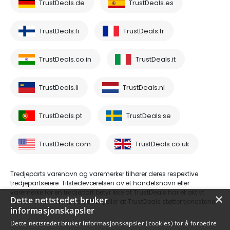
TrustDeals.de
TrustDeals.es
TrustDeals.fi
TrustDeals.fr
TrustDeals.co.in
TrustDeals.it
TrustDeals.li
TrustDeals.nl
TrustDeals.pt
TrustDeals.se
TrustDeals.com
TrustDeals.co.uk
Tredjeparts varenavn og varemerker tilhører deres respektive
tredjepartseiere. Tilstedeværelsen av et handelsnavn eller
varemerke for en tredjepart betyr ikke at TrustDeals har et aktivt
×
Dette nettstedet bruker
forhold til en nevnte tredjepart, eller at TrustDeals støtter tjenestene
informasjonskapsler
deres.
Dette nettstedet bruker informasjonskapsler (cookies) for å forbedre