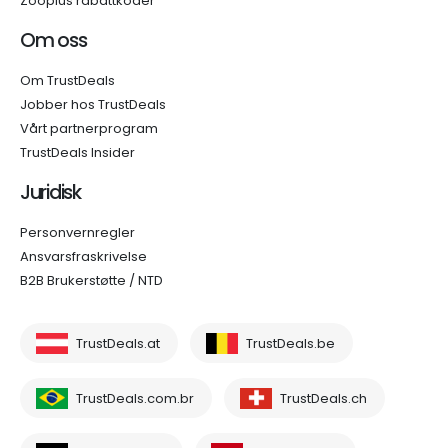
Zooplus rabattkoder
Om oss
Om TrustDeals
Jobber hos TrustDeals
Vårt partnerprogram
TrustDeals Insider
Juridisk
Personvernregler
Ansvarsfraskrivelse
B2B Brukerstøtte / NTD
TrustDeals.at
TrustDeals.be
TrustDeals.com.br
TrustDeals.ch