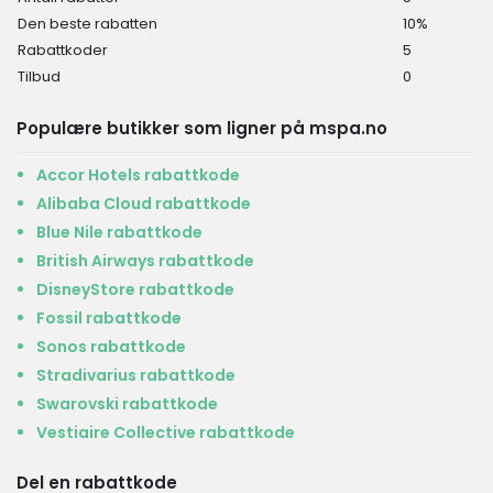
Den beste rabatten
10%
Rabattkoder
5
Tilbud
0
Populære butikker som ligner på mspa.no
Accor Hotels rabattkode
Alibaba Cloud rabattkode
Blue Nile rabattkode
British Airways rabattkode
DisneyStore rabattkode
Fossil rabattkode
Sonos rabattkode
Stradivarius rabattkode
Swarovski rabattkode
Vestiaire Collective rabattkode
Del en rabattkode