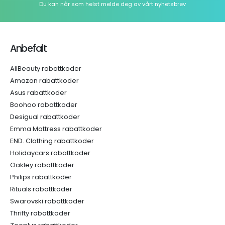
Du kan når som helst melde deg av vårt nyhetsbrev
Anbefalt
AllBeauty rabattkoder
Amazon rabattkoder
Asus rabattkoder
Boohoo rabattkoder
Desigual rabattkoder
Emma Mattress rabattkoder
END. Clothing rabattkoder
Holidaycars rabattkoder
Oakley rabattkoder
Philips rabattkoder
Rituals rabattkoder
Swarovski rabattkoder
Thrifty rabattkoder