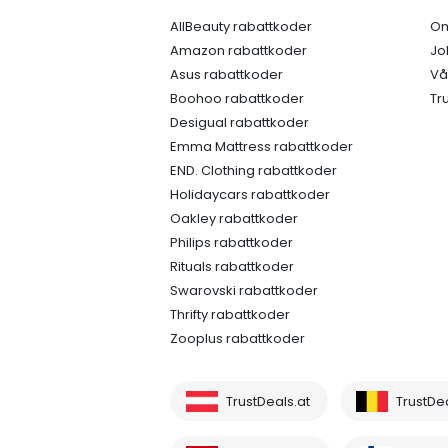
AllBeauty rabattkoder
Om
Amazon rabattkoder
Jo
Asus rabattkoder
Vå
Boohoo rabattkoder
Tr
Desigual rabattkoder
Emma Mattress rabattkoder
END. Clothing rabattkoder
Holidaycars rabattkoder
Oakley rabattkoder
Philips rabattkoder
Rituals rabattkoder
Swarovski rabattkoder
Thrifty rabattkoder
Zooplus rabattkoder
TrustDeals.at
TrustDe