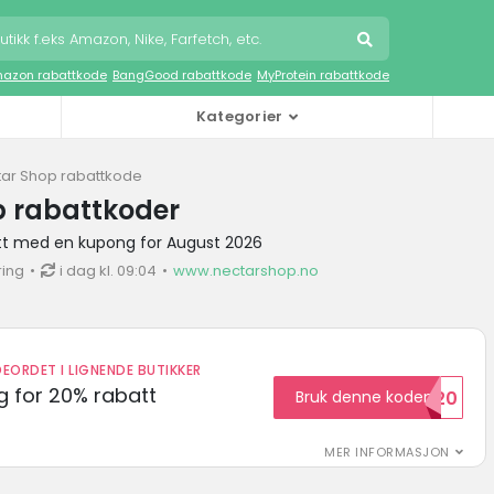
azon rabattkode
BangGood rabattkode
MyProtein rabattkode
Kategorier
ar Shop rabattkode
p rabattkoder
tt med en kupong for August 2026
ring
i dag kl. 09:04
www.nectarshop.no
EORDET I LIGNENDE BUTIKKER
 for 20% rabatt
Bruk denne koden
RABATT20
MER INFORMASJON