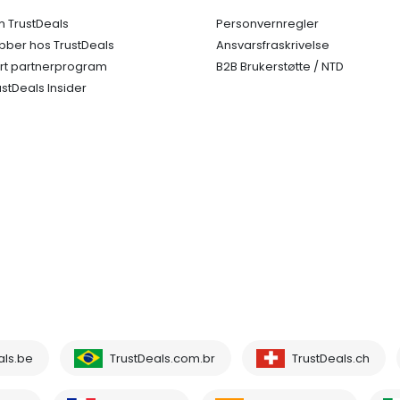
 TrustDeals
Personvernregler
bber hos TrustDeals
Ansvarsfraskrivelse
rt partnerprogram
B2B Brukerstøtte / NTD
ustDeals Insider
als.be
TrustDeals.com.br
TrustDeals.ch