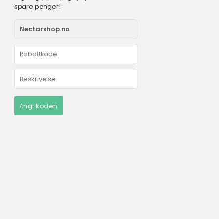
spare penger!
Angi koden