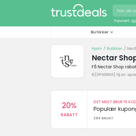
Populært:
Am
Butikker
Hjem
Butikker
Nect
Nectar Sho
Få Nectar Shop raba
€[SPARING] Gj.sn. spa
DET MEST BRUKTE KOD
20%
Populær kupong
RABATT
294 BRUKT