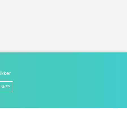
ikker
NNER