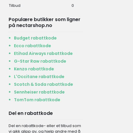
Tilbud
0
Populære butikker som ligner
på nectarshop.no
Budget rabattkode
Ecco rabattkode
Etihad Airways rabattkode
G-Star Raw rabattkode
Kenzo rabattkode
L'Occitane rabattkode
Scotch & Soda rabattkode
Sennheiser rabattkode
TomTom rabattkode
Del en rabattkode
Del en rabattkode- eller et tilbud som
vi gikk glipp av, og hjelp andre med å