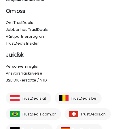
Om oss
Om TrustDeals
Jobber hos TrustDeals
Vårt partnerprogram
TrustDeals Insider
Juridisk
Personvernregler
Ansvarsfraskrivelse
B2B Brukerstøtte / NTD
TrustDeals.at
TrustDeals.be
TrustDeals.com.br
TrustDeals.ch