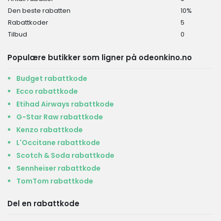
Den beste rabatten
10%
Rabattkoder
5
Tilbud
0
Populære butikker som ligner på odeonkino.no
Budget rabattkode
Ecco rabattkode
Etihad Airways rabattkode
G-Star Raw rabattkode
Kenzo rabattkode
L'Occitane rabattkode
Scotch & Soda rabattkode
Sennheiser rabattkode
TomTom rabattkode
Del en rabattkode