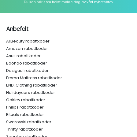
Du kan når som helst melde deg av vårt nyhetsbrev
Anbefalt
AllBeauty rabattkoder
Amazon rabattkoder
Asus rabattkoder
Boohoo rabattkoder
Desigual rabattkoder
Emma Mattress rabattkoder
END. Clothing rabattkoder
Holidaycars rabattkoder
Oakley rabattkoder
Philips rabattkoder
Rituals rabattkoder
Swarovski rabattkoder
Thrifty rabattkoder
Zooplus rabattkoder